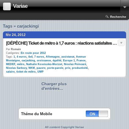
Variae
Recherche
Tags » carjackingi
fév 24, 2012
[DÉPÊCHE] Ticket de métro à 1,7 euros : réactions satisfaites après la découverte de @NK_M
Par
Romain
Catégories:
En route pour 2012
Tags:
1
,
4 euros
,
4x4
,
7 euros
,
Allemagne
,
assistanat
,
Avenue
Montaigne
,
carjacking
,
croissance
,
égalité
,
Europe 1
,
France
,
MEDEF
,
métro
,
Nathalie Kosciusko-Morizet
,
Nicolas Poincaré
,
Nicolas Sarkozy
,
NKM
,
pauvre
,
porte-parole
,
prix
,
productivité
,
salaire
,
ticket de métro
,
UMP
Charger plus
d'entrées...
Théme du Mobile
All content Copyright Variae