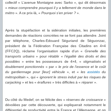
collectif « L’avenue Montaigne avec Sarko »,
qui dit désormais
«
mieux comprendre pourquoi il y a tellement de monde dans le
métro
». A ce prix-là, «
Pourquoi s’en priver ?
».
Après la stupéfaction et la sidération initiales, les premières
demandes de réactions concrètes ne se font pas attendre. Joint
par téléphone, Charles-Edouard Séguriand de Séguonzac,
président de la Fédération Française des Citadins en 4×4
(FFC2Q), réclame l’organisation rapide d’un «
Grenelle des
transports urbains
» pour rétablir «
l’égalité des droits et des
possibles
» entre les possesseurs de 4×4, «
stigmatisés et
doublement ponctionnés
» par «
le prix de l’essence et le coût
du gardiennage pour [leur] véhicule
», et «
les
assistés
du
métropolitain
», qui «
ignorent le stress induit par les risques de
carjacking
» et les «
éraflures
» très difficiles à «
réparer
».
Du côté du Medef, on se félicite des «
réserves de croissance
»
dévoilées par cette découverte, qui expliquerait notamment le
différentiel de productivité entre la France et l’Allemagne, et on