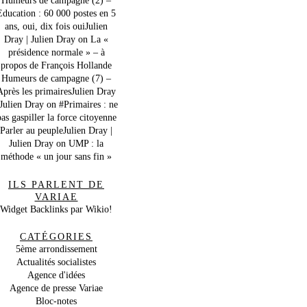
Education : 60 000 postes en 5
ans, oui, dix fois ouiJulien
Dray | Julien Dray
on
La «
présidence normale » – à
propos de François Hollande
Humeurs de campagne (7) –
Après les primairesJulien Dray
 Julien Dray
on
#Primaires : ne
as gaspiller la force citoyenne
Parler au peupleJulien Dray |
Julien Dray
on
UMP : la
méthode « un jour sans fin »
ILS PARLENT DE
VARIAE
Widget Backlinks par Wikio!
CATÉGORIES
5ème arrondissement
Actualités socialistes
Agence d'idées
Agence de presse Variae
Bloc-notes