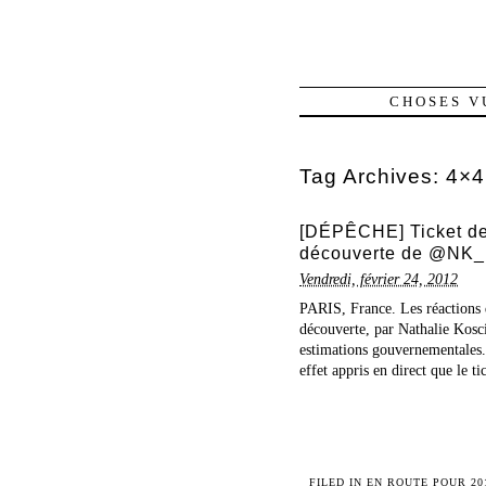
CHOSES V
Tag Archives:
4×4
[DÉPÊCHE] Ticket de m
découverte de @NK
Vendredi, février 24, 2012
PARIS, France. Les réactions de
découverte, par Nathalie Kosci
estimations gouvernementales.
effet appris en direct que le t
FILED IN
EN ROUTE POUR 20