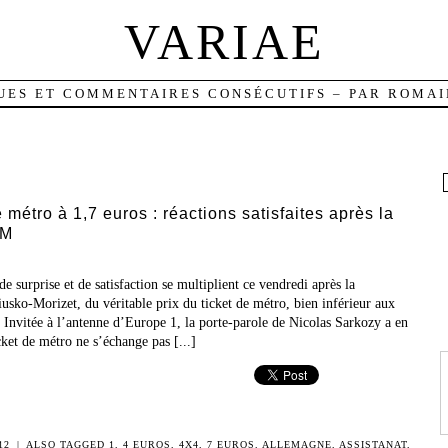
VARIAE
UES ET COMMENTAIRES CONSÉCUTIFS – PAR ROMAI
étro à 1,7 euros : réactions satisfaites après la
_M
 surprise et de satisfaction se multiplient ce vendredi après la
usko-Morizet, du véritable prix du ticket de métro, bien inférieur aux
 Invitée à l’antenne d’Europe 1, la porte-parole de Nicolas Sarkozy a en
icket de métro ne s’échange pas [...]
12
|
ALSO TAGGED
1
,
4 EUROS
,
4X4
,
7 EUROS
,
ALLEMAGNE
,
ASSISTANAT
,