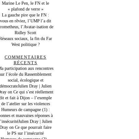
Marine Le Pen, le FN et le
« plafond de verre »
La gauche pire que le FN :
vous en rêviez, l’UMP l’a dit
rometheus, l’Avatar-isation de
Ridley Scott
Réseaux sociaux, la fin du Far
West politique ?
COMMENTAIRES
RÉCENTS
a participation aux rencontres
sur l’école du Rassemblement
social, écologique et
démocrateJulien Dray | Julien
ray
on
Ce qui s’est réellement
dit et fait à Dijon – l’exemple
de l’atelier sur les violences
Humeurs de campagne (1) :
onnes et mauvaises réponses à
l’insécuritéJulien Dray | Julien
Dray
on
Ce que pourrait faire
le PS sur l’insécurité
Humeurs de campagne (2) –