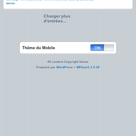
terroir
Charger plus
d'entrées...
Théme du Mobile
All content Copyright Variae
Propulsé par
WordPress
+
WPtouch 1.9.39