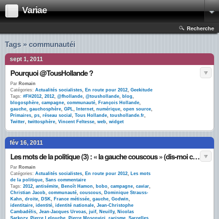
Variae
Recherche
Tags » communautéi
sept 1, 2011
Pourquoi @TousHollande ?
Par
Romain
Catégories:
Actualités socialistes
,
En route pour 2012
,
Geekitude
Tags:
#FH2012
,
2012
,
@fhollande
,
@toushollande
,
blog
,
blogosphère
,
campagne
,
communauté
,
François Hollande
,
gauche
,
gauchosphère
,
GPL
,
Internet
,
numérique
,
open source
,
Primaires
,
ps
,
réseau social
,
Tous Hollande
,
toushollande.fr
,
Twitter
,
twittosphère
,
Vincent Feltesse
,
web
,
widget
fév 16, 2011
Les mots de la politique (3) : « la gauche couscous » (dis-moi ce que tu manges, je te dirai qui tu es)
Par
Romain
Catégories:
Actualités socialistes
,
En route pour 2012
,
Les mots
de la politique
,
Sans commentaire
Tags:
2012
,
antisémite
,
Benoît Hamon
,
bobo
,
campagne
,
caviar
,
Christian Jacob
,
communauté
,
couscous
,
Dominique Strauss-
Kahn
,
droite
,
DSK
,
France métissée
,
gauche
,
Godwin
,
identitaire
,
identité
,
identité nationale
,
Jean-Christophe
Cambadélis
,
Jean-Jacques Urvoas
,
juif
,
Neuilly
,
Nicolas
Sarkozy
,
Pierre Lelouche
,
Pierre Moscovici
,
racisme
,
Sarcelles
,