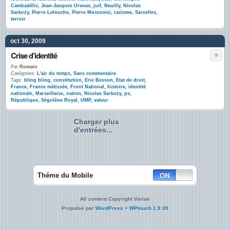
Cambadélis
,
Jean-Jacques Urvoas
,
juif
,
Neuilly
,
Nicolas
Sarkozy
,
Pierre Lelouche
,
Pierre Moscovici
,
racisme
,
Sarcelles
,
terroir
oct 30, 2009
Crise d’identité
Par
Romain
Catégories:
L'air du temps
,
Sans commentaire
Tags:
bling bling
,
constitution
,
Eric Besson
,
Etat de droit
,
France
,
France métissée
,
Front National
,
histoire
,
identité
nationale
,
Marseillaise
,
nation
,
Nicolas Sarkozy
,
ps
,
République
,
Ségolène Royal
,
UMP
,
valeur
Charger plus
d'entrées...
Théme du Mobile
All content Copyright Variae
Propulsé par
WordPress
+
WPtouch 1.9.39