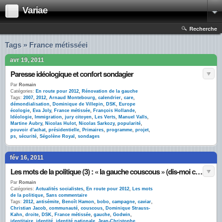
Variae
Recherche
Tags » France métisséei
avr 19, 2011
Paresse idéologique et confort sondagier
Par
Romain
Catégories:
En route pour 2012
,
Rénovation de la gauche
Tags:
2007
,
2012
,
Arnaud Montebourg
,
calendrier
,
care
,
démondialisation
,
Dominique de Villepin
,
DSK
,
Europe
écologie
,
Eva Joly
,
France métissée
,
François Hollande
,
Idéologie
,
Immigration
,
jury citoyen
,
Les Verts
,
Manuel Valls
,
Martine Aubry
,
Nicolas Hulot
,
Nicolas Sarkozy
,
popularité
,
pouvoir d'achat
,
présidentielle
,
Primaires
,
programme
,
projet
,
ps
,
sécurité
,
Ségolène Royal
,
sondages
fév 16, 2011
Les mots de la politique (3) : « la gauche couscous » (dis-moi ce que tu manges, je te dirai qui tu es)
Par
Romain
Catégories:
Actualités socialistes
,
En route pour 2012
,
Les mots
de la politique
,
Sans commentaire
Tags:
2012
,
antisémite
,
Benoît Hamon
,
bobo
,
campagne
,
caviar
,
Christian Jacob
,
communauté
,
couscous
,
Dominique Strauss-
Kahn
,
droite
,
DSK
,
France métissée
,
gauche
,
Godwin
,
identitaire
,
identité
,
identité nationale
,
Jean-Christophe