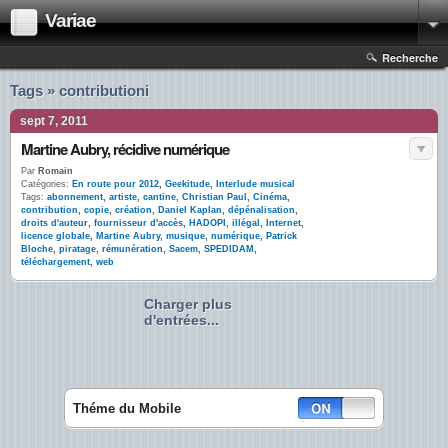
Variae
Recherche
Tags » contributioni
sept 7, 2011
Martine Aubry, récidive numérique
Par
Romain
Catégories:
En route pour 2012
,
Geekitude
,
Interlude musical
Tags:
abonnement
,
artiste
,
cantine
,
Christian Paul
,
Cinéma
,
contribution
,
copie
,
création
,
Daniel Kaplan
,
dépénalisation
,
droits d'auteur
,
fournisseur d'accès
,
HADOPI
,
illégal
,
Internet
,
licence globale
,
Martine Aubry
,
musique
,
numérique
,
Patrick
Bloche
,
piratage
,
rémunération
,
Sacem
,
SPEDIDAM
,
téléchargement
,
web
Charger plus
d'entrées...
Théme du Mobile