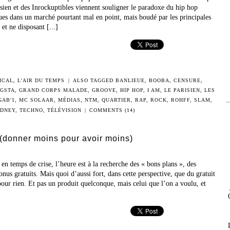
isien et des Inrockuptibles viennent souligner le paradoxe du hip hop
ues dans un marché pourtant mal en point, mais boudé par les principales
 et ne disposant [...]
ICAL
,
L'AIR DU TEMPS
|
ALSO TAGGED
BANLIEUE
,
BOOBA
,
CENSURE
,
GSTA
,
GRAND CORPS MALADE
,
GROOVE
,
HIP HOP
,
I AM
,
LE PARISIEN
,
LES
GAB'1
,
MC SOLAAR
,
MÉDIAS
,
NTM
,
QUARTIER
,
RAP
,
ROCK
,
ROHFF
,
SLAM
,
DNEY
,
TECHNO
,
TÉLÉVISION
|
COMMENTS (14)
 (donner moins pour avoir moins)
en temps de crise, l’heure est à la recherche des « bons plans », des
bonus gratuits. Mais quoi d’aussi fort, dans cette perspective, que du gratuit
pour rien. Et pas un produit quelconque, mais celui que l’on a voulu, et