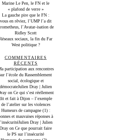
Marine Le Pen, le FN et le
« plafond de verre »
La gauche pire que le FN :
vous en rêviez, l’UMP l’a dit
rometheus, l’Avatar-isation de
Ridley Scott
Réseaux sociaux, la fin du Far
West politique ?
COMMENTAIRES
RÉCENTS
a participation aux rencontres
sur l’école du Rassemblement
social, écologique et
démocrateJulien Dray | Julien
ray
on
Ce qui s’est réellement
dit et fait à Dijon – l’exemple
de l’atelier sur les violences
Humeurs de campagne (1) :
onnes et mauvaises réponses à
l’insécuritéJulien Dray | Julien
Dray
on
Ce que pourrait faire
le PS sur l’insécurité
Humeurs de campagne (2) –