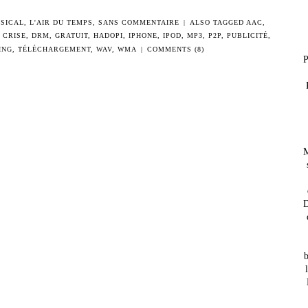
SICAL
,
L'AIR DU TEMPS
,
SANS COMMENTAIRE
|
ALSO TAGGED
AAC
,
,
CRISE
,
DRM
,
GRATUIT
,
HADOPI
,
IPHONE
,
IPOD
,
MP3
,
P2P
,
PUBLICITÉ
,
ING
,
TÉLÉCHARGEMENT
,
WAV
,
WMA
|
COMMENTS (8)
P
M
D
b