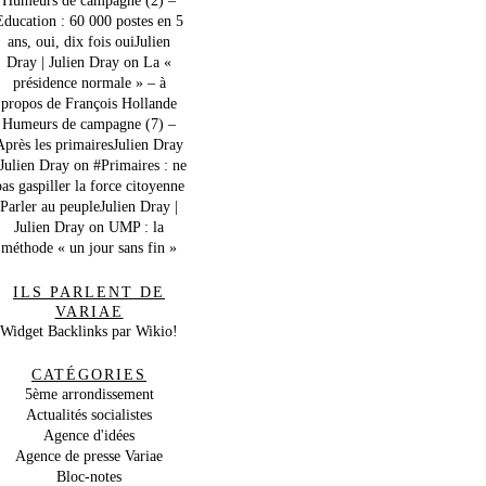
Education : 60 000 postes en 5
ans, oui, dix fois ouiJulien
Dray | Julien Dray
on
La «
présidence normale » – à
propos de François Hollande
Humeurs de campagne (7) –
Après les primairesJulien Dray
 Julien Dray
on
#Primaires : ne
as gaspiller la force citoyenne
Parler au peupleJulien Dray |
Julien Dray
on
UMP : la
méthode « un jour sans fin »
ILS PARLENT DE
VARIAE
Widget Backlinks par Wikio!
CATÉGORIES
5ème arrondissement
Actualités socialistes
Agence d'idées
Agence de presse Variae
Bloc-notes