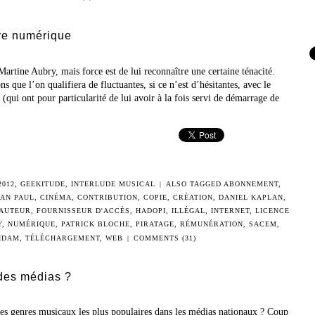
ive numérique
Martine Aubry, mais force est de lui reconnaître une certaine ténacité.
ns que l’on qualifiera de fluctuantes, si ce n’est d’hésitantes, avec le
ui ont pour particularité de lui avoir à la fois servi de démarrage de
2012
,
GEEKITUDE
,
INTERLUDE MUSICAL
|
ALSO TAGGED
ABONNEMENT
,
IAN PAUL
,
CINÉMA
,
CONTRIBUTION
,
COPIE
,
CRÉATION
,
DANIEL KAPLAN
,
'AUTEUR
,
FOURNISSEUR D'ACCÈS
,
HADOPI
,
ILLÉGAL
,
INTERNET
,
LICENCE
Y
,
NUMÉRIQUE
,
PATRICK BLOCHE
,
PIRATAGE
,
RÉMUNÉRATION
,
SACEM
,
IDAM
,
TÉLÉCHARGEMENT
,
WEB
|
COMMENTS (31)
 des médias ?
es genres musicaux les plus populaires dans les médias nationaux ? Coup