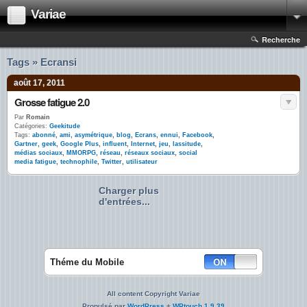
Variae
Recherche
Tags » Ecransi
août 17, 2011
Grosse fatigue 2.0
Par
Romain
Catégories:
Geekitude
Tags:
abonné
,
ami
,
asymétrique
,
blog
,
Ecrans
,
ennui
,
Facebook
,
Gartner
,
geek
,
Google Plus
,
influent
,
Internet
,
jeu
,
lassitude
,
médias sociaux
,
MMORPG
,
réseau
,
réseaux sociaux
,
social
media fatigue
,
technophile
,
Twitter
,
utilisateur
Charger plus
d'entrées...
Théme du Mobile
All content Copyright Variae
Propulsé par
WordPress
+
WPtouch 1.9.39