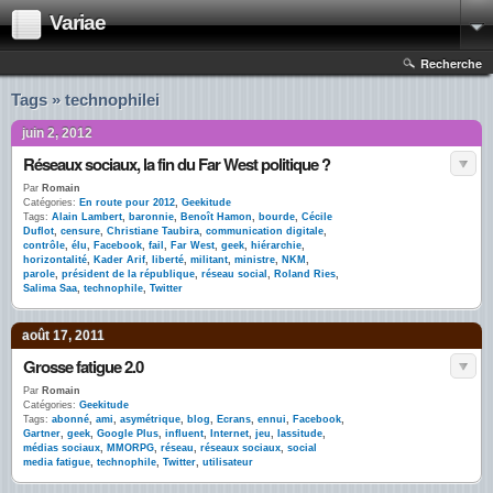
Variae
Recherche
Tags » technophilei
juin 2, 2012
Réseaux sociaux, la fin du Far West politique ?
Par
Romain
Catégories:
En route pour 2012
,
Geekitude
Tags:
Alain Lambert
,
baronnie
,
Benoît Hamon
,
bourde
,
Cécile
Duflot
,
censure
,
Christiane Taubira
,
communication digitale
,
contrôle
,
élu
,
Facebook
,
fail
,
Far West
,
geek
,
hiérarchie
,
horizontalité
,
Kader Arif
,
liberté
,
militant
,
ministre
,
NKM
,
parole
,
président de la république
,
réseau social
,
Roland Ries
,
Salima Saa
,
technophile
,
Twitter
août 17, 2011
Grosse fatigue 2.0
Par
Romain
Catégories:
Geekitude
Tags:
abonné
,
ami
,
asymétrique
,
blog
,
Ecrans
,
ennui
,
Facebook
,
Gartner
,
geek
,
Google Plus
,
influent
,
Internet
,
jeu
,
lassitude
,
médias sociaux
,
MMORPG
,
réseau
,
réseaux sociaux
,
social
media fatigue
,
technophile
,
Twitter
,
utilisateur