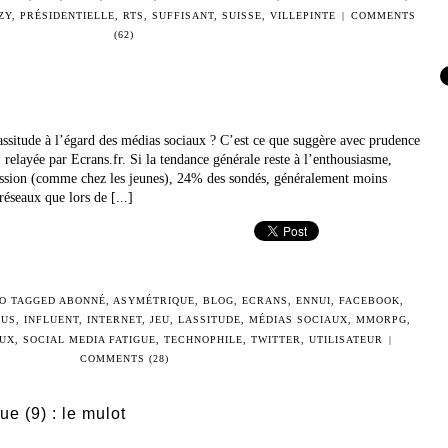
ZY
,
PRÉSIDENTIELLE
,
RTS
,
SUFFISANT
,
SUISSE
,
VILLEPINTE
|
COMMENTS
(62)
assitude à l’égard des médias sociaux ? C’est ce que suggère avec prudence
, relayée par Ecrans.fr. Si la tendance générale reste à l’enthousiasme,
ession (comme chez les jeunes), 24% des sondés, généralement moins
réseaux que lors de [...]
O TAGGED
ABONNÉ
,
ASYMÉTRIQUE
,
BLOG
,
ECRANS
,
ENNUI
,
FACEBOOK
,
LUS
,
INFLUENT
,
INTERNET
,
JEU
,
LASSITUDE
,
MÉDIAS SOCIAUX
,
MMORPG
,
AUX
,
SOCIAL MEDIA FATIGUE
,
TECHNOPHILE
,
TWITTER
,
UTILISATEUR
|
COMMENTS (28)
ue (9) : le mulot