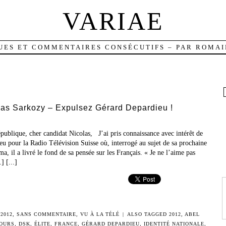
VARIAE
UES ET COMMENTAIRES CONSÉCUTIFS – PAR ROMAI
olas Sarkozy – Expulsez Gérard Depardieu !
publique, cher candidat Nicolas, J’ai pris connaissance avec intérêt de
u pour la Radio Télévision Suisse où, interrogé au sujet de sa prochaine
, il a livré le fond de sa pensée sur les Français. « Je ne l’aime pas
 [...]
2012
,
SANS COMMENTAIRE
,
VU À LA TÉLÉ
|
ALSO TAGGED
2012
,
ABEL
OURS
,
DSK
,
ÉLITE
,
FRANCE
,
GÉRARD DEPARDIEU
,
IDENTITÉ NATIONALE
,