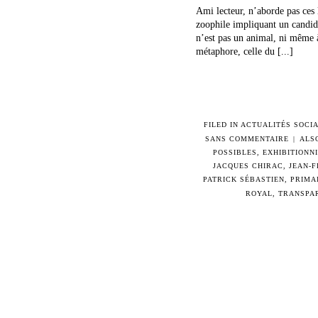
Ami lecteur, n’aborde pas ces l
zoophile impliquant un candidat
n’est pas un animal, ni même à
métaphore, celle du [...]
FILED IN
ACTUALITÉS SOCIA
SANS COMMENTAIRE
|
ALS
POSSIBLES
,
EXHIBITIONN
JACQUES CHIRAC
,
JEAN-
PATRICK SÉBASTIEN
,
PRIMA
ROYAL
,
TRANSPA