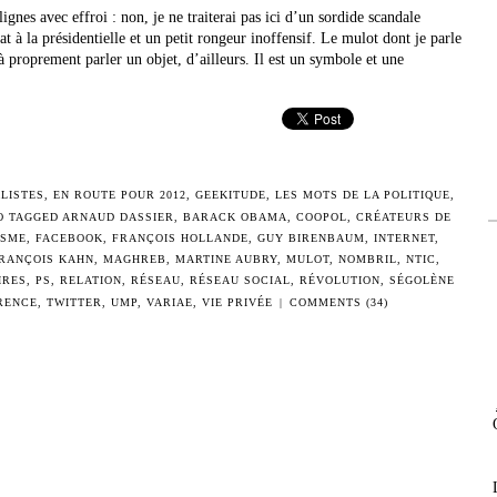
ignes avec effroi : non, je ne traiterai pas ici d’un sordide scandale
 à la présidentielle et un petit rongeur inoffensif. Le mulot dont je parle
 proprement parler un objet, d’ailleurs. Il est un symbole et une
LISTES
,
EN ROUTE POUR 2012
,
GEEKITUDE
,
LES MOTS DE LA POLITIQUE
,
O TAGGED
ARNAUD DASSIER
,
BARACK OBAMA
,
COOPOL
,
CRÉATEURS DE
ISME
,
FACEBOOK
,
FRANÇOIS HOLLANDE
,
GUY BIRENBAUM
,
INTERNET
,
FRANÇOIS KAHN
,
MAGHREB
,
MARTINE AUBRY
,
MULOT
,
NOMBRIL
,
NTIC
,
IRES
,
PS
,
RELATION
,
RÉSEAU
,
RÉSEAU SOCIAL
,
RÉVOLUTION
,
SÉGOLÈNE
RENCE
,
TWITTER
,
UMP
,
VARIAE
,
VIE PRIVÉE
|
COMMENTS (34)