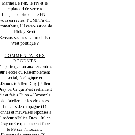
Marine Le Pen, le FN et le
« plafond de verre »
La gauche pire que le FN :
vous en rêviez, l’UMP l’a dit
rometheus, l’Avatar-isation de
Ridley Scott
Réseaux sociaux, la fin du Far
West politique ?
COMMENTAIRES
RÉCENTS
a participation aux rencontres
sur l’école du Rassemblement
social, écologique et
démocrateJulien Dray | Julien
ray
on
Ce qui s’est réellement
dit et fait à Dijon – l’exemple
de l’atelier sur les violences
Humeurs de campagne (1) :
onnes et mauvaises réponses à
l’insécuritéJulien Dray | Julien
Dray
on
Ce que pourrait faire
le PS sur l’insécurité
Humeurs de campagne (2) –