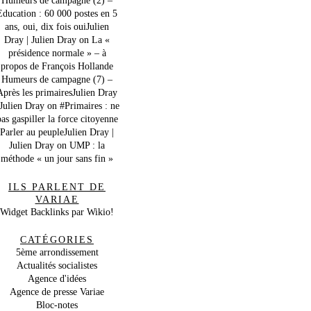
Education : 60 000 postes en 5
ans, oui, dix fois ouiJulien
Dray | Julien Dray
on
La «
présidence normale » – à
propos de François Hollande
Humeurs de campagne (7) –
Après les primairesJulien Dray
 Julien Dray
on
#Primaires : ne
as gaspiller la force citoyenne
Parler au peupleJulien Dray |
Julien Dray
on
UMP : la
méthode « un jour sans fin »
ILS PARLENT DE
VARIAE
Widget Backlinks par Wikio!
CATÉGORIES
5ème arrondissement
Actualités socialistes
Agence d'idées
Agence de presse Variae
Bloc-notes