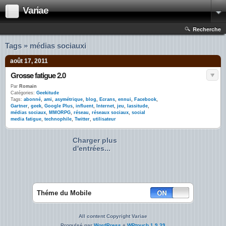
Variae
Recherche
Tags » médias sociauxi
août 17, 2011
Grosse fatigue 2.0
Par
Romain
Catégories:
Geekitude
Tags:
abonné
,
ami
,
asymétrique
,
blog
,
Ecrans
,
ennui
,
Facebook
,
Gartner
,
geek
,
Google Plus
,
influent
,
Internet
,
jeu
,
lassitude
,
médias sociaux
,
MMORPG
,
réseau
,
réseaux sociaux
,
social
media fatigue
,
technophile
,
Twitter
,
utilisateur
Charger plus
d'entrées...
Théme du Mobile
All content Copyright Variae
Propulsé par
WordPress
+
WPtouch 1.9.39