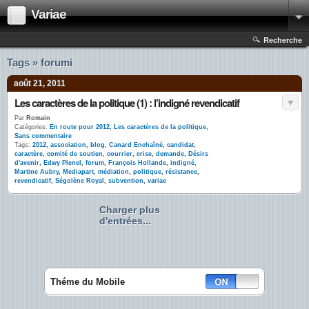
Variae
Recherche
Tags » forumi
août 21, 2011
Les caractères de la politique (1) : l’indigné revendicatif
Par
Romain
Catégories:
En route pour 2012
,
Les caractères de la politique
,
Sans commentaire
Tags:
2012
,
association
,
blog
,
Canard Enchaîné
,
candidat
,
caractère
,
comité de soutien
,
courrier
,
crise
,
demande
,
Désirs
d'avenir
,
Edwy Plenel
,
forum
,
François Hollande
,
indigné
,
Martine Aubry
,
Mediapart
,
médiation
,
politique
,
résistance
,
revendicatif
,
Ségolène Royal
,
subvention
,
variae
Charger plus
d'entrées...
Théme du Mobile