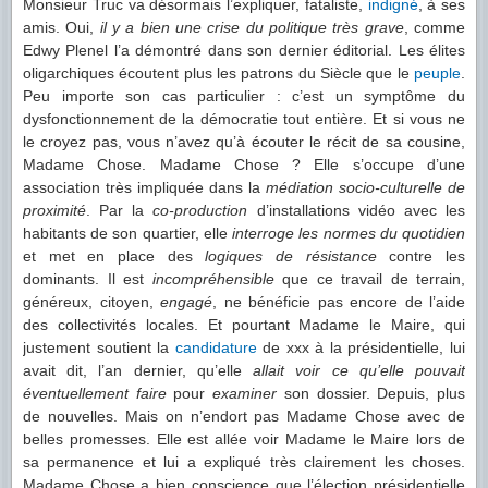
Monsieur Truc va désormais l’expliquer, fataliste,
indigné
, à ses
amis. Oui,
il y a bien une crise du politique très grave
, comme
Edwy Plenel l’a démontré dans son dernier éditorial. Les élites
oligarchiques écoutent plus les patrons du Siècle que le
peuple
.
Peu importe son cas particulier : c’est un symptôme du
dysfonctionnement de la démocratie tout entière. Et si vous ne
le croyez pas, vous n’avez qu’à écouter le récit de sa cousine,
Madame Chose. Madame Chose ? Elle s’occupe d’une
association très impliquée dans la
médiation socio-culturelle de
proximité
. Par la
co-production
d’installations vidéo avec les
habitants de son quartier, elle
interroge les normes du quotidien
et met en place des
logiques de résistance
contre les
dominants. Il est
incompréhensible
que ce travail de terrain,
généreux, citoyen,
engagé
, ne bénéficie pas encore de l’aide
des collectivités locales. Et pourtant Madame le Maire, qui
justement soutient la
candidature
de xxx à la présidentielle, lui
avait dit, l’an dernier, qu’elle
allait voir ce qu’elle pouvait
éventuellement faire
pour
examiner
son dossier. Depuis, plus
de nouvelles. Mais on n’endort pas Madame Chose avec de
belles promesses. Elle est allée voir Madame le Maire lors de
sa permanence et lui a expliqué très clairement les choses.
Madame Chose a bien conscience que l’élection présidentielle