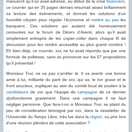
manuscrit qu’il lui avait adressé, au début de la crise
financière
,
ce courrier qui en 25 pages denses résumait assez brillamment
sa lecture des événements, et donnait les solutions d’un
honnête citoyen
pour réguler l’économie et
mettre au pas
les
banquiers. Ces solutions qui avaient été honteusement
censurées sur le forum de Désirs d’Avenir, alors qu’il avait
simplement entrepris de les copier-coller dans chaque fil de
discussion pour les rendre accessible au plus grand nombre !
Eh bien déjà, ce courrier, xxx ne lui avait répondu que par une
formule de politesse, sans se prononcer sur les 57 propositions
qu’il présentait !
Monsieur Truc
ne va pas s’arrêter là
. Il va avertir une bonne
amie à lui, militante du parti de xxx, qui va, le ton grave et le
front soucieux, expliquer au sein du comité local de soutien à la
candidature
de xxx que l’équipe de
campagne
de ce dernier
dysfonctionne gravement
. Dans une campagne
il ne faut
négliger personne
. Que fera-t-on si Monsieur Truc se plaint du
peu de considération
témoigné par xxx, dans la newsletter de
l’Université du Temps Libre, très lue dans la
région
, ou
pire
lors
d’une réunion plénière de cette association ?