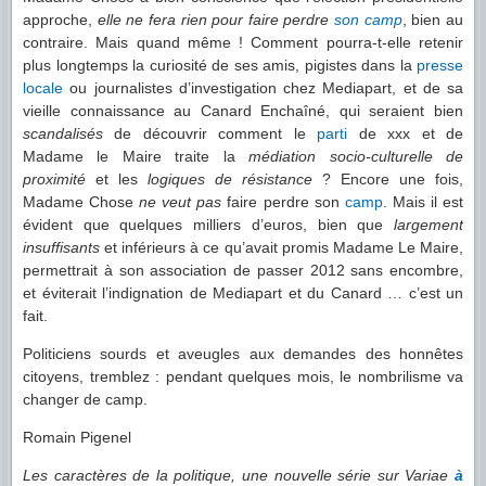
approche,
elle ne fera rien pour faire perdre
son camp
, bien au
contraire. Mais quand même ! Comment pourra-t-elle retenir
plus longtemps la curiosité de ses amis, pigistes dans la
presse
locale
ou journalistes d’investigation chez Mediapart, et de sa
vieille connaissance au Canard Enchaîné, qui seraient bien
scandalisés
de découvrir comment le
parti
de xxx et de
Madame le Maire traite la
médiation socio-culturelle de
proximité
et les
logiques de résistance
? Encore une fois,
Madame Chose
ne veut pas
faire perdre son
camp
. Mais il est
évident que quelques milliers d’euros, bien que
largement
insuffisants
et inférieurs à ce qu’avait promis Madame Le Maire,
permettrait à son association de passer 2012 sans encombre,
et éviterait l’indignation de Mediapart et du Canard … c’est un
fait.
Politiciens sourds et aveugles aux demandes des honnêtes
citoyens, tremblez : pendant quelques mois, le nombrilisme va
changer de camp.
Romain Pigenel
Les caractères de la politique, une nouvelle série sur Variae
à