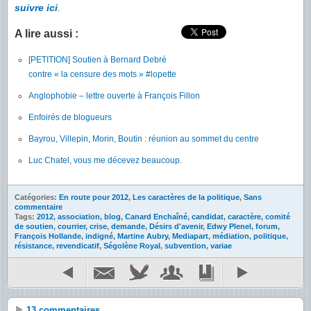
suivre ici
.
A lire aussi :
[PETITION] Soutien à Bernard Debré
contre « la censure des mots » #lopette
Anglophobie – lettre ouverte à François Fillon
Enfoirés de blogueurs
Bayrou, Villepin, Morin, Boutin : réunion au sommet du centre
Luc Chatel, vous me décevez beaucoup.
Catégories:
En route pour 2012
,
Les caractères de la politique
,
Sans
commentaire
Tags:
2012
,
association
,
blog
,
Canard Enchaîné
,
candidat
,
caractère
,
comité
de soutien
,
courrier
,
crise
,
demande
,
Désirs d'avenir
,
Edwy Plenel
,
forum
,
François Hollande
,
indigné
,
Martine Aubry
,
Mediapart
,
médiation
,
politique
,
résistance
,
revendicatif
,
Ségolène Royal
,
subvention
,
variae
13 commentaires