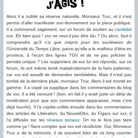
Alors il a oublié sa réserve naturelle, Monsieur Truc, et il s’est
permis d’aller manifester son étonnement sur la place publique.
Il a commencé sagement, sur un forum de soutien au
candidat
xxx. Eh bien quoi !
xxx ne veut-il pas être élu
? Ou alors, faut-il
comprendre
qu’il n’a que mépris pour les sociétaires de
l’Université du Temps Libre
, parce qu’elle a le
malheur
d’être en
province, à l’écart des lignes TGV et de ne pas prêcher la
pensée unique ? Les supporters de xxx lui ont répondu, sur ce
forum, ils ont même tenté maladroitement de la faire patienter,
car xxx est assailli de demandes semblables. Mais il n’est pas
tombé de la dernière pluie, monsieur Truc. Alors il est monté en
gamme. Il a copié sa supplique dans les commentaires du blog
de xxx. Il a été censuré ! (bon, en fait il y avait juste un délai de
modération pour que son commentaire apparaisse, mais c’est
déjà
louche
). Il l’a copiée-collée ensuite dans les commentaires
des articles de Libération, du NouvelObs, du Figaro sur xxx, il
l’a diffusée sur les
réseaux sociaux
. On ne le fera pas taire
comme ça ! Sans compter que xxx est
récidiviste
. Oui, Monsieur
Truc a de la mémoire, il se souvient bien de ce long courrier