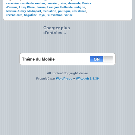
caractère
,
comité de soutien
,
courrier
,
crise
,
demande
,
Désirs
d'avenir
,
Edwy Plenel
,
forum
,
François Hollande
,
indigné
,
Martine Aubry
,
Mediapart
,
médiation
,
politique
,
résistance
,
revendicatif
,
Ségolène Royal
,
subvention
,
variae
Charger plus
d'entrées...
Théme du Mobile
All content Copyright Variae
Propulsé par
WordPress
+
WPtouch 1.9.39