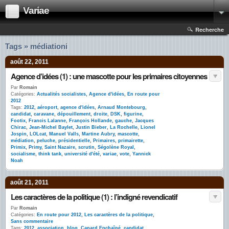
Variae
Recherche
Tags » médiationi
août 22, 2011
Agence d’idées (1) : une mascotte pour les primaires citoyennes
Par
Romain
Catégories:
Actualités socialistes
,
Agence d'idées
,
En route pour
2012
Tags:
2012
,
aéroport
,
agence d'idées
,
Arnaud Montebourg
,
candidat
,
caravane
,
dépouillement
,
droite
,
DSK
,
figurine
,
Footix
,
Francis Lalanne
,
François Hollande
,
gauche
,
Jacques
Chirac
,
Jean-Michel Baylet
,
Justin Bieber
,
La Rochelle
,
Lionel
Jospin
,
LOLcat
,
Manuel Valls
,
Martine Aubry
,
mascotte
,
médiation
,
peluche
,
présidentielle
,
Primaires
,
primairette
,
Primix
,
Primy
,
Saint Nazaire
,
scrutin
,
Ségolène Royal
,
socialisme
,
think tank
,
université d'été
,
variae
,
vote
,
Yannick
Noah
août 21, 2011
Les caractères de la politique (1) : l’indigné revendicatif
Par
Romain
Catégories:
En route pour 2012
,
Les caractères de la politique
,
Sans commentaire
Tags:
2012
,
association
,
blog
,
Canard Enchaîné
,
candidat
,