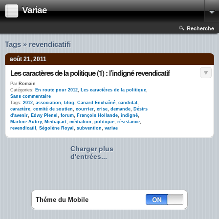
Variae
Recherche
Tags » revendicatifi
août 21, 2011
Les caractères de la politique (1) : l’indigné revendicatif
Par
Romain
Catégories:
En route pour 2012
,
Les caractères de la politique
,
Sans commentaire
Tags:
2012
,
association
,
blog
,
Canard Enchaîné
,
candidat
,
caractère
,
comité de soutien
,
courrier
,
crise
,
demande
,
Désirs
d'avenir
,
Edwy Plenel
,
forum
,
François Hollande
,
indigné
,
Martine Aubry
,
Mediapart
,
médiation
,
politique
,
résistance
,
revendicatif
,
Ségolène Royal
,
subvention
,
variae
Charger plus
d'entrées...
Théme du Mobile