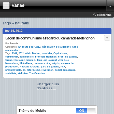
Variae
Recherche
Tags » hautaini
fév 14, 2012
Leçon de communisme à l’égard du camarade Mélenchon
Par
Romain
Catégories:
En route pour 2012
,
Rénovation de la gauche
,
Sans
commentaire
Tags:
1981
,
2012
,
Alain Badiou
,
candidat
,
Capitalisme
,
communist
,
communiste
,
François Hollande
,
Front de gauche
,
Grande Bretagne
,
hautain
,
Jean-Luc Laurent
,
Jean-Luc
Mélenchon
,
libéralisme
,
Lutte ouvrière
,
mépris
,
moyens de
production
,
Nathalie Arthaud
,
parti de gauche
,
PCF
,
présidentielle
,
ps
,
réformisme
,
révolution
,
social-démocratie
,
socialiste
,
stalinien
,
The Guardian
Charger plus
d'entrées...
Théme du Mobile