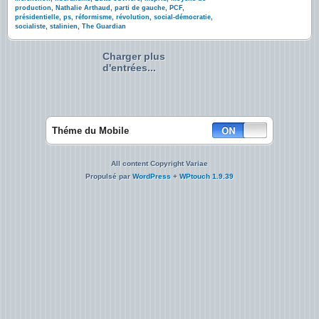
production
,
Nathalie Arthaud
,
parti de gauche
,
PCF
,
présidentielle
,
ps
,
réformisme
,
révolution
,
social-démocratie
,
socialiste
,
stalinien
,
The Guardian
Charger plus
d'entrées...
Théme du Mobile
All content Copyright Variae
Propulsé par
WordPress
+
WPtouch 1.9.39