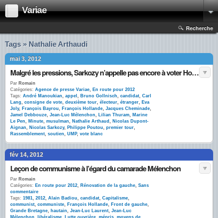
Variae
Recherche
Tags » Nathalie Arthaudi
mai 3, 2012
Malgré les pressions, Sarkozy n’appelle pas encore à voter Hollande
Par
Romain
Catégories:
Agence de presse Variae
,
En route pour 2012
Tags:
André Manoukian
,
appel
,
Bruno Gollnisch
,
candidat
,
Carl
Lang
,
consigne de vote
,
deuxième tour
,
électeur
,
étranger
,
Eva
Joly
,
François Bayrou
,
François Hollande
,
Jacques Cheminade
,
Jamel Debbouze
,
Jean-Luc Mélenchon
,
Lilian Thuram
,
Marine
Le Pen
,
Minute
,
musulman
,
Nathalie Arthaud
,
Nicolas Dupont-
Aignan
,
Nicolas Sarkozy
,
Philippe Poutou
,
premier tour
,
Rassemblement
,
soutien
,
UMP
,
vote blanc
fév 14, 2012
Leçon de communisme à l’égard du camarade Mélenchon
Par
Romain
Catégories:
En route pour 2012
,
Rénovation de la gauche
,
Sans
commentaire
Tags:
1981
,
2012
,
Alain Badiou
,
candidat
,
Capitalisme
,
communist
,
communiste
,
François Hollande
,
Front de gauche
,
Grande Bretagne
,
hautain
,
Jean-Luc Laurent
,
Jean-Luc
Mélenchon
,
libéralisme
,
Lutte ouvrière
,
mépris
,
moyens de