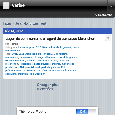
Variae
Recherche
Tags » Jean-Luc Laurenti
fév 14, 2012
Leçon de communisme à l’égard du camarade Mélenchon
Par
Romain
Catégories:
En route pour 2012
,
Rénovation de la gauche
,
Sans
commentaire
Tags:
1981
,
2012
,
Alain Badiou
,
candidat
,
Capitalisme
,
communist
,
communiste
,
François Hollande
,
Front de gauche
,
Grande Bretagne
,
hautain
,
Jean-Luc Laurent
,
Jean-Luc
Mélenchon
,
libéralisme
,
Lutte ouvrière
,
mépris
,
moyens de
production
,
Nathalie Arthaud
,
parti de gauche
,
PCF
,
présidentielle
,
ps
,
réformisme
,
révolution
,
social-démocratie
,
socialiste
,
stalinien
,
The Guardian
Charger plus
d'entrées...
Théme du Mobile