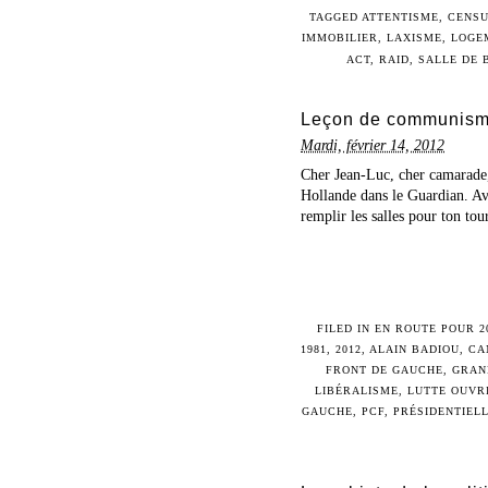
TAGGED
ATTENTISME
,
CENS
IMMOBILIER
,
LAXISME
,
LOGE
ACT
,
RAID
,
SALLE DE 
Leçon de communism
Mardi, février 14, 2012
Cher Jean-Luc, cher camarade,
Hollande dans le Guardian. Ave
remplir les salles pour ton tou
FILED IN
EN ROUTE POUR 2
1981
,
2012
,
ALAIN BADIOU
,
CA
FRONT DE GAUCHE
,
GRAN
LIBÉRALISME
,
LUTTE OUVR
GAUCHE
,
PCF
,
PRÉSIDENTIEL