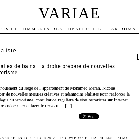
VARIAE
UES ET COMMENTAIRES CONSÉCUTIFS – PAR ROMAI
aliste
lles de bains : la droite prépare de nouvelles
rorisme
ouement du siège de l’appartement de Mohamed Merah, Nicolas
er de nouvelles mesures créatives et néanmoins réalistes pour renforcer la
logie du terrorisme, consultation régulière de sites terroristes sur Internet,
ire endoctriner et laver le cerveau … [...]
E VARIAE
,
EN ROUTE POUR 2012
,
LES COW-BOYS ET LES INDIENS
|
ALSO