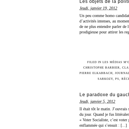
Les objets de la polit
Jeudi, janvier 19, 2012
Un peu comme homo candidatus,
d’activités intenses, au moment
de ne plus entendre parler de l
prodigieuse pour attirer les reg
FILED IN
LES MÉDIAS M'
CHRISTOPHE BARBIER
,
CLA
PIERRE ELKABBACH
,
JOURNAL
SARKOZY
,
PS
,
RÉC
Le paradoxe du gauc
Jeudi, janvier 5, 2012
Il était tôt le matin. J’ouvrai
du jour. Quand je fus littéral
« Voter Socialiste, c’est voter
enflammée qui s’ensuit : [...]