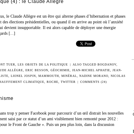
ique (4) : le Claude Allègre
 le Claude Allègre est un être qui alterne phases d’hibernation et phases
 des élections présidentielles, ou quand il en arrive au point où l’anxiété
ui devient insupportable. Il est alors capable de déployer une énergie
ards [...]
ONT TUER
,
LES OBJETS DE LA POLITIQUE
|
ALSO TAGGED
BOGDANOV
,
UDE ALLÈGRE
,
ERIC BESSON
,
GÉOCHIMIE
,
JEAN-MICHEL APHATIE
,
JEAN-
ISTE
,
LIONEL JOSPIN
,
MAMMOUTH
,
MINÉRAL
,
NADINE MORANO
,
NICOLAS
HAUFFEMENT CLIMATIQUE
,
ROCHE
,
TWITTER
|
COMMENTS (24)
hisme
s sans trop y penser Facebook pour parcourir d’un œil distrait les nouvelles
ement saisi par ce statut d’un ami visiblement bien remonté pour 2012 :
 pour le Front de Gauche ». Puis un peu plus loin, dans la discussion