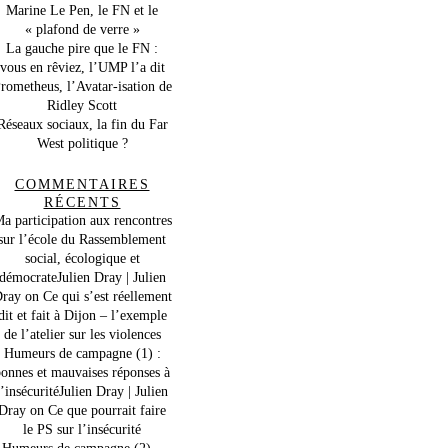
Marine Le Pen, le FN et le
« plafond de verre »
La gauche pire que le FN :
vous en rêviez, l’UMP l’a dit
rometheus, l’Avatar-isation de
Ridley Scott
Réseaux sociaux, la fin du Far
West politique ?
COMMENTAIRES
RÉCENTS
a participation aux rencontres
sur l’école du Rassemblement
social, écologique et
démocrateJulien Dray | Julien
ray
on
Ce qui s’est réellement
dit et fait à Dijon – l’exemple
de l’atelier sur les violences
Humeurs de campagne (1) :
onnes et mauvaises réponses à
l’insécuritéJulien Dray | Julien
Dray
on
Ce que pourrait faire
le PS sur l’insécurité
Humeurs de campagne (2) –