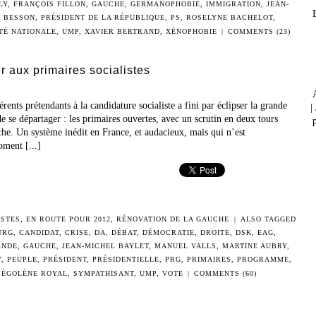
LY
,
FRANÇOIS FILLON
,
GAUCHE
,
GERMANOPHOBIE
,
IMMIGRATION
,
JEAN-
K BESSON
,
PRÉSIDENT DE LA RÉPUBLIQUE
,
PS
,
ROSELYNE BACHELOT
,
TÉ NATIONALE
,
UMP
,
XAVIER BERTRAND
,
XÉNOPHOBIE
|
COMMENTS (23)
er aux primaires socialistes
érents prétendants à la candidature socialiste a fini par éclipser la grande
|
e se départager : les primaires ouvertes, avec un scrutin en deux tours
p
che. Un système inédit en France, et audacieux, mais qui n’est
ment [...]
ISTES
,
EN ROUTE POUR 2012
,
RÉNOVATION DE LA GAUCHE
|
ALSO TAGGED
URG
,
CANDIDAT
,
CRISE
,
DA
,
DÉBAT
,
DÉMOCRATIE
,
DROITE
,
DSK
,
EAG
,
ANDE
,
GAUCHE
,
JEAN-MICHEL BAYLET
,
MANUEL VALLS
,
MARTINE AUBRY
,
Y
,
PEUPLE
,
PRÉSIDENT
,
PRÉSIDENTIELLE
,
PRG
,
PRIMAIRES
,
PROGRAMME
,
SÉGOLÈNE ROYAL
,
SYMPATHISANT
,
UMP
,
VOTE
|
COMMENTS (60)