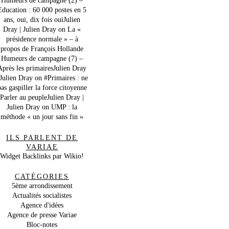
Education : 60 000 postes en 5
ans, oui, dix fois ouiJulien
Dray | Julien Dray
on
La «
présidence normale » – à
propos de François Hollande
Humeurs de campagne (7) –
Après les primairesJulien Dray
 Julien Dray
on
#Primaires : ne
as gaspiller la force citoyenne
Parler au peupleJulien Dray |
Julien Dray
on
UMP : la
méthode « un jour sans fin »
ILS PARLENT DE
VARIAE
Widget Backlinks par Wikio!
CATÉGORIES
5ème arrondissement
Actualités socialistes
Agence d'idées
Agence de presse Variae
Bloc-notes