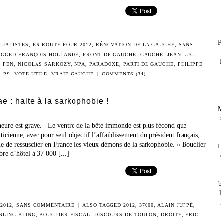
P
CIALISTES
,
EN ROUTE POUR 2012
,
RÉNOVATION DE LA GAUCHE
,
SANS
AGGED
FRANÇOIS HOLLANDE
,
FRONT DE GAUCHE
,
GAUCHE
,
JEAN-LUC
E PEN
,
NICOLAS SARKOZY
,
NPA
,
PARADOXE
,
PARTI DE GAUCHE
,
PHILIPPE
,
PS
,
VOTE UTILE
,
VRAIE GAUCHE
|
COMMENTS (34)
 : halte à la sarkophobie !
M
l’heure est grave. Le ventre de la bête immonde est plus fécond que
icienne, avec pour seul objectif l’affaiblissement du président français,
sque de ressusciter en France les vieux démons de la sarkophobie. « Bouclier
D
bre d’hôtel à 37 000 [...]
b
2012
,
SANS COMMENTAIRE
|
ALSO TAGGED
2012
,
37000
,
ALAIN JUPPÉ
,
BLING BLING
,
BOUCLIER FISCAL
,
DISCOURS DE TOULON
,
DROITE
,
ERIC