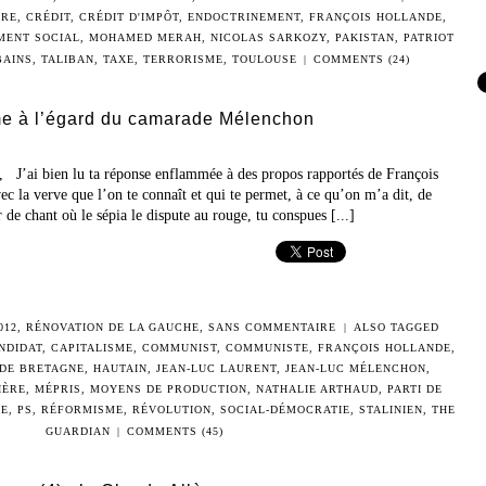
URE
,
CRÉDIT
,
CRÉDIT D'IMPÔT
,
ENDOCTRINEMENT
,
FRANÇOIS HOLLANDE
,
MENT SOCIAL
,
MOHAMED MERAH
,
NICOLAS SARKOZY
,
PAKISTAN
,
PATRIOT
BAINS
,
TALIBAN
,
TAXE
,
TERRORISME
,
TOULOUSE
|
COMMENTS (24)
e à l’égard du camarade Mélenchon
 J’ai bien lu ta réponse enflammée à des propos rapportés de François
c la verve que l’on te connaît et qui te permet, à ce qu’on m’a dit, de
r de chant où le sépia le dispute au rouge, tu conspues [...]
012
,
RÉNOVATION DE LA GAUCHE
,
SANS COMMENTAIRE
|
ALSO TAGGED
NDIDAT
,
CAPITALISME
,
COMMUNIST
,
COMMUNISTE
,
FRANÇOIS HOLLANDE
,
DE BRETAGNE
,
HAUTAIN
,
JEAN-LUC LAURENT
,
JEAN-LUC MÉLENCHON
,
IÈRE
,
MÉPRIS
,
MOYENS DE PRODUCTION
,
NATHALIE ARTHAUD
,
PARTI DE
LE
,
PS
,
RÉFORMISME
,
RÉVOLUTION
,
SOCIAL-DÉMOCRATIE
,
STALINIEN
,
THE
GUARDIAN
|
COMMENTS (45)