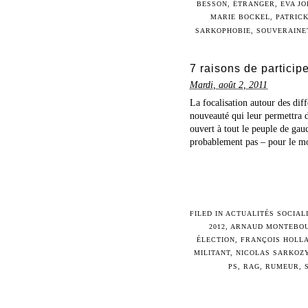
BESSON
,
ÉTRANGER
,
EVA JO
MARIE BOCKEL
,
PATRIC
SARKOPHOBIE
,
SOUVERAINE
7 raisons de particip
Mardi, août 2, 2011
La focalisation autour des diff
nouveauté qui leur permettra d
ouvert à tout le peuple de gau
probablement pas – pour le mo
FILED IN
ACTUALITÉS SOCIAL
2012
,
ARNAUD MONTEBO
ÉLECTION
,
FRANÇOIS HOLL
MILITANT
,
NICOLAS SARKOZ
PS
,
RAG
,
RUMEUR
,