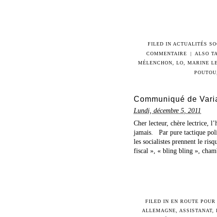
FILED IN
ACTUALITÉS SO
COMMENTAIRE
|
ALSO T
MÉLENCHON
,
LO
,
MARINE L
POUTOU
Communiqué de Variae
Lundi, décembre 5, 2011
Cher lecteur, chère lectrice, 
jamais. Par pure tactique polit
les socialistes prennent le ri
fiscal », « bling bling », cham
FILED IN
EN ROUTE POUR 
ALLEMAGNE
,
ASSISTANAT
,