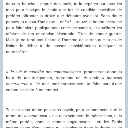
dans ta bouche : depuis des mois, tu la répètes sur tous les
tons pour fustiger le choix que fait le candidat socialiste de
préférer affronter la droite que débattre avec toi. Sans doute
penses-tu aujourd’hui avoir – enfin ! – trouvé la bonne accroche
pour faire vivre publiquement cette accusation, et améliorer les
affaires de ton entreprise électorale. C’est de bonne guerre.
Mais je ne ferai pas l’injure à l’homme de lettres que tu es de
limiter le débat à de basses considérations tactiques et
nourricières.
«
Je suis le candidat des communistes
», protestes-tu donc du
haut de ton indignation, regrettant un Hollande «
mauvais
observateur
». Je dois malheureusement te faire part d’une
crainte similaire à ton endroit.
Tu n’es sans doute pas sans savoir, pour commencer, que le
terme de «
communist
» n’a ni exactement le même sens, ni la
même portée, dans le monde anglo-saxon – où les Partis
communistes n’ont jamais pu s’implanter dans la durée et de