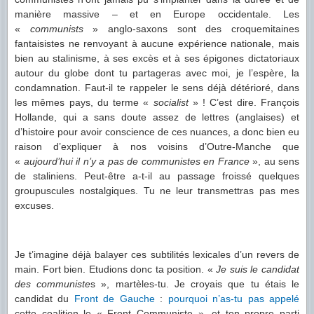
manière massive – et en Europe occidentale. Les
«
communists
» anglo-saxons sont des croquemitaines
fantaisistes ne renvoyant à aucune expérience nationale, mais
bien au stalinisme, à ses excès et à ses épigones dictatoriaux
autour du globe dont tu partageras avec moi, je l’espère, la
condamnation. Faut-il te rappeler le sens déjà détérioré, dans
les mêmes pays, du terme «
socialist
» ! C’est dire. François
Hollande, qui a sans doute assez de lettres (anglaises) et
d’histoire pour avoir conscience de ces nuances, a donc bien eu
raison d’expliquer à nos voisins d’Outre-Manche que
«
aujourd’hui il n’y a pas de communistes en France
», au sens
de staliniens. Peut-être a-t-il au passage froissé quelques
groupuscules nostalgiques. Tu ne leur transmettras pas mes
excuses.
Je t’imagine déjà balayer ces subtilités lexicales d’un revers de
main. Fort bien. Etudions donc ta position. «
Je suis le candidat
des communiste
s », martèles-tu. Je croyais que tu étais le
candidat du
Front de Gauche
:
pourquoi n’as-tu pas appelé
cette coalition le « Front Communiste », et ton propre parti