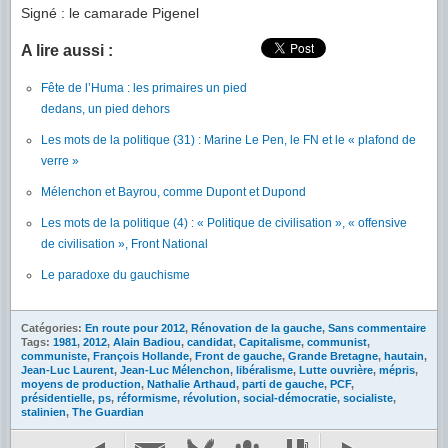
Signé : le camarade Pigenel
A lire aussi :
Fête de l’Huma : les primaires un pied
dedans, un pied dehors
Les mots de la politique (31) : Marine Le Pen, le FN et le « plafond de
verre »
Mélenchon et Bayrou, comme Dupont et Dupond
Les mots de la politique (4) : « Politique de civilisation », « offensive
de civilisation », Front National
Le paradoxe du gauchisme
Catégories:
En route pour 2012
,
Rénovation de la gauche
,
Sans commentaire
Tags:
1981
,
2012
,
Alain Badiou
,
candidat
,
Capitalisme
,
communist
,
communiste
,
François Hollande
,
Front de gauche
,
Grande Bretagne
,
hautain
,
Jean-Luc Laurent
,
Jean-Luc Mélenchon
,
libéralisme
,
Lutte ouvrière
,
mépris
,
moyens de production
,
Nathalie Arthaud
,
parti de gauche
,
PCF
,
présidentielle
,
ps
,
réformisme
,
révolution
,
social-démocratie
,
socialiste
,
stalinien
,
The Guardian