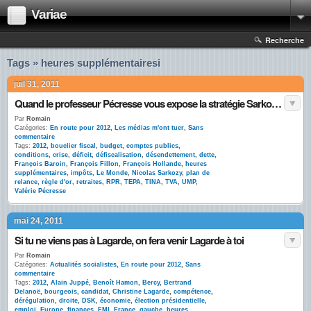
Variae
Recherche
Tags » heures supplémentairesi
juil 31, 2011
Quand le professeur Pécresse vous expose la stratégie Sarkozy pour 2012
Par
Romain
Catégories:
En route pour 2012
,
Les médias m'ont tuer
,
Sans
commentaire
Tags:
2012
,
bouclier fiscal
,
budget
,
comptes publics
,
conditions
,
crise
,
déficit
,
défiscalisation
,
désendettement
,
dette
,
François Baroin
,
François Fillon
,
François Hollande
,
heures
supplémentaires
,
impôts
,
Le Monde
,
Nicolas Sarkozy
,
plan de
relance
,
règle d'or
,
retraites
,
RPR
,
TEPA
,
TINA
,
TVA
,
UMP
,
Valérie Pécresse
mai 24, 2011
Si tu ne viens pas à Lagarde, on fera venir Lagarde à toi
Par
Romain
Catégories:
Actualités socialistes
,
En route pour 2012
,
Sans
commentaire
Tags:
2012
,
Alain Juppé
,
Benoît Hamon
,
Bercy
,
Bertrand
Delanoë
,
bourgeois
,
candidat
,
Christine Lagarde
,
compétence
,
dérégulation
,
droite
,
DSK
,
économie
,
élection présidentielle
,
emploi
,
Europe
,
finances
,
FMI
,
France
,
gauche
,
heures