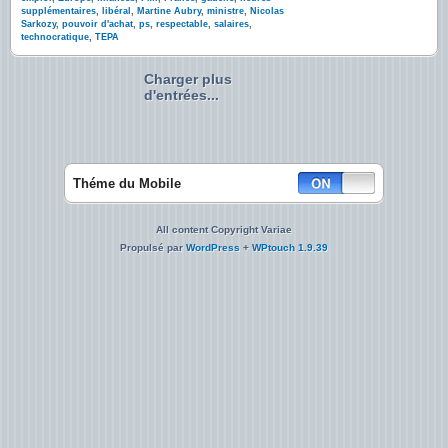
supplémentaires
,
libéral
,
Martine Aubry
,
ministre
,
Nicolas
Sarkozy
,
pouvoir d'achat
,
ps
,
respectable
,
salaires
,
technocratique
,
TEPA
Charger plus
d'entrées...
Théme du Mobile
All content Copyright Variae
Propulsé par
WordPress
+
WPtouch 1.9.39