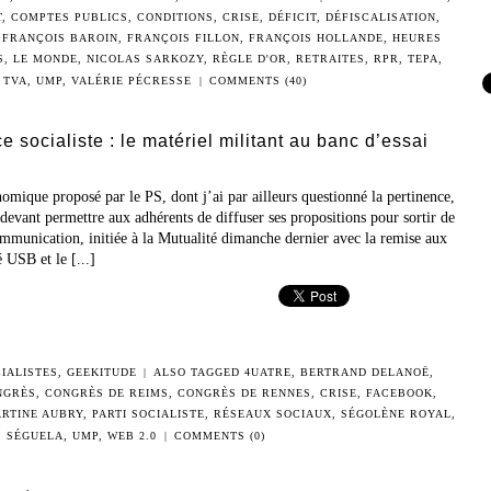
T
,
COMPTES PUBLICS
,
CONDITIONS
,
CRISE
,
DÉFICIT
,
DÉFISCALISATION
,
,
FRANÇOIS BAROIN
,
FRANÇOIS FILLON
,
FRANÇOIS HOLLANDE
,
HEURES
S
,
LE MONDE
,
NICOLAS SARKOZY
,
RÈGLE D'OR
,
RETRAITES
,
RPR
,
TEPA
,
,
TVA
,
UMP
,
VALÉRIE PÉCRESSE
|
COMMENTS (40)
e socialiste : le matériel militant au banc d’essai
omique proposé par le PS, dont j’ai par ailleurs questionné la pertinence,
evant permettre aux adhérents de diffuser ses propositions pour sortir de
ommunication, initiée à la Mutualité dimanche dernier avec la remise aux
é USB et le [...]
IALISTES
,
GEEKITUDE
|
ALSO TAGGED
4UATRE
,
BERTRAND DELANOË
,
NGRÈS
,
CONGRÈS DE REIMS
,
CONGRÈS DE RENNES
,
CRISE
,
FACEBOOK
,
RTINE AUBRY
,
PARTI SOCIALISTE
,
RÉSEAUX SOCIAUX
,
SÉGOLÈNE ROYAL
,
SÉGUELA
,
UMP
,
WEB 2.0
|
COMMENTS (0)