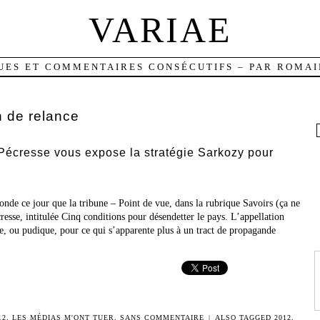
VARIAE
UES ET COMMENTAIRES CONSÉCUTIFS – PAR ROMAI
n de relance
Pécresse vous expose la stratégie Sarkozy pour
nde ce jour que la tribune – Point de vue, dans la rubrique Savoirs (ça ne
resse, intitulée Cinq conditions pour désendetter le pays. L’appellation
e, ou pudique, pour ce qui s’apparente plus à un tract de propagande
12
,
LES MÉDIAS M'ONT TUER
,
SANS COMMENTAIRE
|
ALSO TAGGED
2012
,