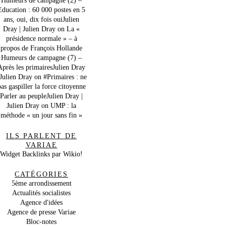
Education : 60 000 postes en 5
ans, oui, dix fois ouiJulien
Dray | Julien Dray
on
La «
présidence normale » – à
propos de François Hollande
Humeurs de campagne (7) –
Après les primairesJulien Dray
 Julien Dray
on
#Primaires : ne
as gaspiller la force citoyenne
Parler au peupleJulien Dray |
Julien Dray
on
UMP : la
méthode « un jour sans fin »
ILS PARLENT DE
VARIAE
Widget Backlinks par Wikio!
CATÉGORIES
5ème arrondissement
Actualités socialistes
Agence d'idées
Agence de presse Variae
Bloc-notes