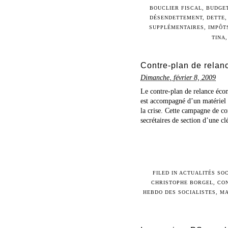
BOUCLIER FISCAL
,
BUDGE
DÉSENDETTEMENT
,
DETTE
SUPPLÉMENTAIRES
,
IMPÔT
TINA
Contre-plan de relanc
Dimanche, février 8, 2009
Le contre-plan de relance écon
est accompagné d’un matériel d
la crise. Cette campagne de c
secrétaires de section d’une cl
FILED IN
ACTUALITÉS SOC
CHRISTOPHE BORGEL
,
CO
HEBDO DES SOCIALISTES
,
MA