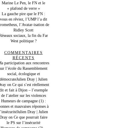
Marine Le Pen, le FN et le
« plafond de verre »
La gauche pire que le FN :
vous en rêviez, l’UMP l’a dit
rometheus, l’Avatar-isation de
Ridley Scott
Réseaux sociaux, la fin du Far
West politique ?
COMMENTAIRES
RÉCENTS
a participation aux rencontres
sur l’école du Rassemblement
social, écologique et
démocrateJulien Dray | Julien
ray
on
Ce qui s’est réellement
dit et fait à Dijon – l’exemple
de l’atelier sur les violences
Humeurs de campagne (1) :
onnes et mauvaises réponses à
l’insécuritéJulien Dray | Julien
Dray
on
Ce que pourrait faire
le PS sur l’insécurité
Humeurs de campagne (2) –