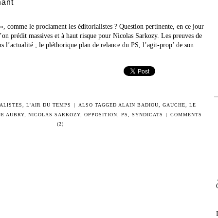
hant
 », comme le proclament les éditorialistes ? Question pertinente, en ce jour
’on prédit massives et à haut risque pour Nicolas Sarkozy. Les preuves de
ans l’actualité ; le pléthorique plan de relance du PS, l’agit-prop’ de son
ALISTES
,
L'AIR DU TEMPS
|
ALSO TAGGED
ALAIN BADIOU
,
GAUCHE
,
LE
NE AUBRY
,
NICOLAS SARKOZY
,
OPPOSITION
,
PS
,
SYNDICATS
|
COMMENTS
(2)