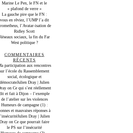
Marine Le Pen, le FN et le
« plafond de verre »
La gauche pire que le FN :
vous en rêviez, l’UMP l’a dit
rometheus, l’Avatar-isation de
Ridley Scott
Réseaux sociaux, la fin du Far
West politique ?
COMMENTAIRES
RÉCENTS
a participation aux rencontres
sur l’école du Rassemblement
social, écologique et
démocrateJulien Dray | Julien
ray
on
Ce qui s’est réellement
dit et fait à Dijon – l’exemple
de l’atelier sur les violences
Humeurs de campagne (1) :
onnes et mauvaises réponses à
l’insécuritéJulien Dray | Julien
Dray
on
Ce que pourrait faire
le PS sur l’insécurité
Humeurs de campagne (2) –