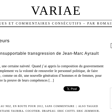
VARIAE
UES ET COMMENTAIRES CONSÉCUTIFS – PAR ROMAI
eurs
’insupportable transgression de Jean-Marc Ayrault
, une certaine naïveté. Quand j’ai appris la composition du gouvernement
implement vu la volonté de renouveler le personnel politique, de faire
 », comme on dit, une nouvelle génération d’hommes et de femmes, pour
aire la preuve de leurs compétences [...]
 AU NEZ
,
EN ROUTE POUR 2012
,
SANS COMMENTAIRE
|
ALSO TAGGED
STIANE TAUBIRA
,
COCOTIER
,
DRAPEAU
,
ERIC CIOTTI
,
ERIC ZEMMOUR
,