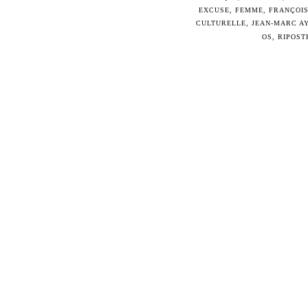
EXCUSE
,
FEMME
,
FRANÇOI
CULTURELLE
,
JEAN-MARC A
OS
,
RIPOST