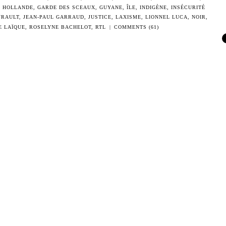
S HOLLANDE
,
GARDE DES SCEAUX
,
GUYANE
,
ÎLE
,
INDIGÈNE
,
INSÉCURITÉ
YRAULT
,
JEAN-PAUL GARRAUD
,
JUSTICE
,
LAXISME
,
LIONNEL LUCA
,
NOIR
,
E LAÏQUE
,
ROSELYNE BACHELOT
,
RTL
|
COMMENTS (61)