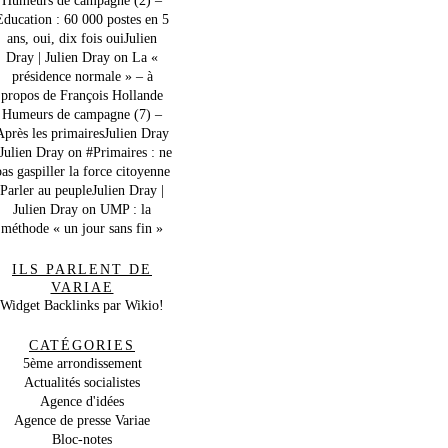
Education : 60 000 postes en 5
ans, oui, dix fois ouiJulien
Dray | Julien Dray
on
La «
présidence normale » – à
propos de François Hollande
Humeurs de campagne (7) –
Après les primairesJulien Dray
 Julien Dray
on
#Primaires : ne
as gaspiller la force citoyenne
Parler au peupleJulien Dray |
Julien Dray
on
UMP : la
méthode « un jour sans fin »
ILS PARLENT DE
VARIAE
Widget Backlinks par Wikio!
CATÉGORIES
5ème arrondissement
Actualités socialistes
Agence d'idées
Agence de presse Variae
Bloc-notes