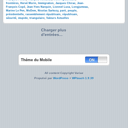
frontières
,
Hervé Morin
,
Immigration
,
Jacques Chirac
,
Jean-
François Copé
,
Jean-Yves Narquin
,
Lionnel Luca
,
Longjumeau
,
Marine Le Pen
,
MoDem
,
Nicolas Sarkozy
,
parti
,
peuple
,
présidentielle
,
rassemblement républicain
,
républicain
,
sécurité
,
stupide
,
triangulaire
,
Valeurs Actuelles
Charger plus
d'entrées...
Théme du Mobile
All content Copyright Variae
Propulsé par
WordPress
+
WPtouch 1.9.39