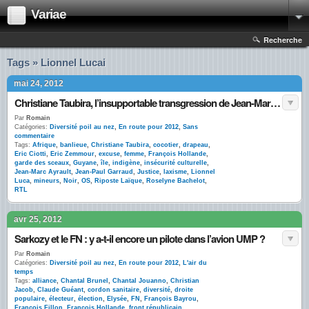
Variae
Recherche
Tags » Lionnel Lucai
mai 24, 2012
Christiane Taubira, l’insupportable transgression de Jean-Marc Ayrault
Par
Romain
Catégories:
Diversité poil au nez
,
En route pour 2012
,
Sans
commentaire
Tags:
Afrique
,
banlieue
,
Christiane Taubira
,
cocotier
,
drapeau
,
Eric Ciotti
,
Eric Zemmour
,
excuse
,
femme
,
François Hollande
,
garde des sceaux
,
Guyane
,
île
,
indigène
,
insécurité culturelle
,
Jean-Marc Ayrault
,
Jean-Paul Garraud
,
Justice
,
laxisme
,
Lionnel
Luca
,
mineurs
,
Noir
,
OS
,
Riposte Laïque
,
Roselyne Bachelot
,
RTL
avr 25, 2012
Sarkozy et le FN : y a-t-il encore un pilote dans l’avion UMP ?
Par
Romain
Catégories:
Diversité poil au nez
,
En route pour 2012
,
L'air du
temps
Tags:
alliance
,
Chantal Brunel
,
Chantal Jouanno
,
Christian
Jacob
,
Claude Guéant
,
cordon sanitaire
,
diversité
,
droite
populaire
,
électeur
,
élection
,
Elysée
,
FN
,
François Bayrou
,
François Fillon
,
François Hollande
,
front républicain
,