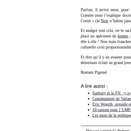
Parfois, il arrive aussi, po
Comme nous l’explique docte
Coran
» (le
Noir
n’habite jama
Et malgré tout cela, en le sa
place un spécimen de
femme
,
tête à elle ! Non mais franchem
culturelle
croit proportionnelle
Et dire qu’il y en avaient pou
désormais éclaté au grand jour
Romain Pigenel
A lire aussi :
Sarkozy et le FN : y a-
Communiqué de Variae :
Eric Woerth, aveugle e
10 raisons pour l’UMP 
Les mots de la politique
This was written by
Romain