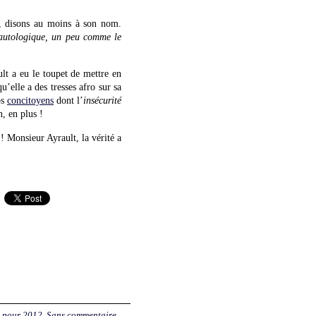
e, disons au moins à son nom.
autologique, un peu comme le
lt a eu le toupet de mettre en
u’elle a des tresses afro sur sa
os
concitoyens
dont l’
insécurité
, en plus !
 Monsieur Ayrault, la vérité a
e pour 2012
,
Sans commentaire
.