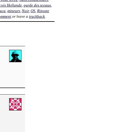
çois Hollande
,
garde des sceaux
,
Luca
,
mineurs
,
Noir
,
OS
,
Riposte
comment
or leave a
trackback
.