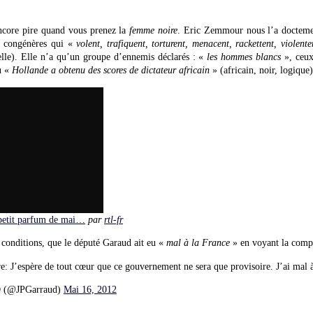
ncore pire quand vous prenez la
femme noire
. Eric Zemmour nous l’a doctemen
s congénères qui «
volent, trafiquent, torturent, menacent, rackettent, violente
elle). Elle n’a qu’un groupe d’ennemis déclarés : «
les hommes blancs
», ceux
ù «
Hollande a obtenu des scores de dictateur africain
» (africain, noir, logique)
etit parfum de mai…
par
rtl-fr
conditions, que le député Garaud ait eu «
mal à la France
» en voyant la comp
re: J’espère de tout cœur que ce gouvernement ne sera que provisoire. J’ai mal à
 (@JPGarraud)
Mai 16, 2012