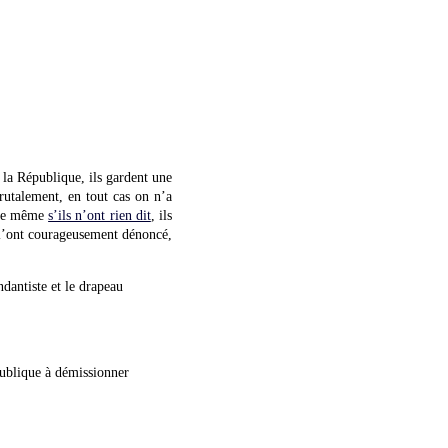
la République, ils gardent une
brutalement, en tout cas on n’a
 que même
s’ils n’ont rien dit
, ils
t l’ont courageusement dénoncé,
ndantiste et le drapeau
publique à démissionner