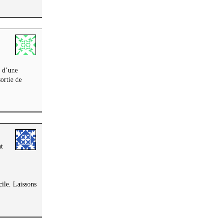
é d’une
ortie de
nt
cile. Laissons