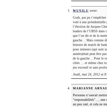
wrote:
WUYILU
Gosh, pas pu t’empêcher d
voté à une présidentielle
l’élection de Jacques Chi
leaders de l’URSS dans c
que l’on dit et de le mett
gauche… Mais comme disai
histoire de match de bask
pour mineurs (qui sont su
années)était peut être pa
de la gauche… Pour le res
côtés … et même chez toi
jeu excessif et sans prof
Jeudi, mai 24, 2012 at 8
MARIANNE ARNA
Personne n’oserait mettre
“responsabilités”…, une
un peu raté, et cela ne m