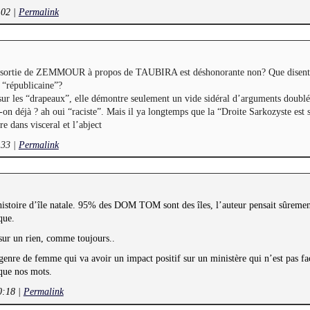
:02
|
Permalink
a sortie de ZEMMOUR à propos de TAUBIRA est déshonorante non? Que disent
e “républicaine”?
sur les “drapeaux”, elle démontre seulement un vide sidéral d’arguments doubl
on déjà ? ah oui “raciste”. Mais il ya longtemps que la “Droite Sarkozyste est s
e dans visceral et l’abject
:33
|
Permalink
e histoire d’île natale. 95% des DOM TOM sont des îles, l’auteur pensait sûreme
que.
sur un rien, comme toujours..
 genre de femme qui va avoir un impact positif sur un ministère qui n’est pas fa
 que nos mots.
0:18
|
Permalink