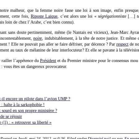
ur notre malheur, que la femme noire fasse une loi à son image, enfin presqu
ment, cette fois,
Riposte Laïque
, c’est alors une loi «
ségrégationniste
[…]
t
is loin de chez l’Arabe, c’est bien connu).
chant sans doute pertinemment, même (le Nantais est vicieux), Jean-Marc Ayrau
 incontestablement,
noire
, indubitablement, à la tête de notre justice. Et même q
ent ! Elle ne pouvait pas aller se faire défriser, par décence ? Par
respect
de n
ment au taux de mélanine de leur interlocuteur? Et elle se pavane à la télévision
r railler l’appétence du
Président
et du Premier ministre pour le consensus mou !
 : vous êtes un dangereux provocateur.
t-il encore un pilote dans l’avion UMP ?
 halte à la sarkophobie !
t sourd en son propre ministère ?
de se réjouir
 (1) : « retrouver sa liberté »
. Posted on
Jeudi, mai 24, 2012, at 0:36
. Filed under
Diversité poil au nez
,
En rout