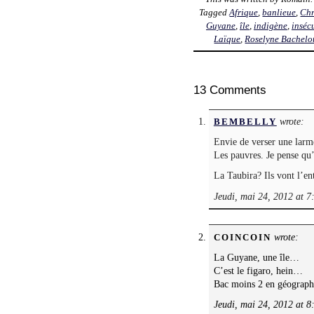
Tagged
Afrique
,
banlieue
,
Chr
Guyane
,
île
,
indigène
,
insécu
Laïque
,
Roselyne Bachelo
13 Comments
wrote:
BEMBELLY
Envie de verser une la
Les pauvres. Je pense qu’i
La Taubira? Ils vont l’e
Jeudi, mai 24, 2012 at 7
wrote:
COINCOIN
La Guyane, une île…
C’est le figaro, hein…
Bac moins 2 en géographi
Jeudi, mai 24, 2012 at 8