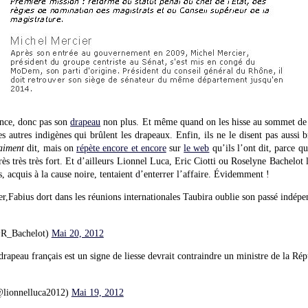
ance, donc pas son
drapeau
non plus. Et même quand on les hisse au sommet de 
s autres indigènes qui brûlent les drapeaux. Enfin, ils ne le disent pas aussi 
aiment
dit, mais on
répète encore et encore
sur
le web
qu’ils l’ont dit, parce
rès très très fort. Et d’ailleurs Lionnel Luca, Eric Ciotti ou Roselyne Bachelo
, acquis à la cause noire, tentaient d’enterrer l’affaire. Évidemment !
er,Fabius dort dans les réunions internationales Taubira oublie son passé indépe
@R_Bachelot)
Mai 20, 2012
drapeau français est un signe de liesse devrait contraindre un ministre de la Ré
lionnelluca2012)
Mai 19, 2012