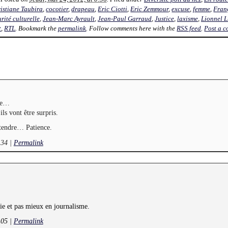
istiane Taubira
,
cocotier
,
drapeau
,
Eric Ciotti
,
Eric Zemmour
,
excuse
,
femme
,
Fran
rité culturelle
,
Jean-Marc Ayrault
,
Jean-Paul Garraud
,
Justice
,
laxisme
,
Lionnel 
t
,
RTL
. Bookmark the
permalink
. Follow comments here with the
RSS feed
.
Post a 
rme…
ls vont être surpris.
ntendre… Patience.
:34
|
Permalink
e et pas mieux en journalisme.
:05
|
Permalink