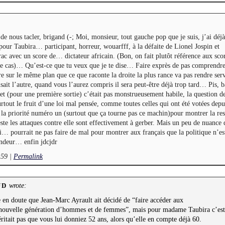
e nous tacler, brigand (-; Moi, monsieur, tout gauche pop que je suis, j’ai déjà
 pour Taubira… participant, horreur, wouarfff, à la défaite de Lionel Jospin et
rac avec un score de… dictateur africain. (Bon, on fait plutôt référence aux sco
e cas)… Qu’est-ce que tu veux que je te dise… Faire exprès de pas comprendre 
re sur le même plan que ce que raconte la droite la plus rance va pas rendre serv
t l’autre, quand vous l’aurez compris il sera peut-être déjà trop tard… Pis, b
et (pour une première sortie) c’était pas monstrueusement habile, la question d
rtout le fruit d’une loi mal pensée, comme toutes celles qui ont été votées depu
s la priorité numéro un (surtout que ça tourne pas ce machin)pour montrer la res
te les attaques contre elle sont effectivement à gerber. Mais un peu de nuance
… pourrait ne pas faire de mal pour montrer aux français que la politique n’es
ondeur… enfin jdcjdr
:59
|
Permalink
wrote:
UD
 en doute que Jean-Marc Ayrault ait décidé de “faire accéder aux
 nouvelle génération d’hommes et de femmes”, mais pour madame Taubira c’est
éritait pas que vous lui donniez 52 ans, alors qu’elle en compte déjà 60.