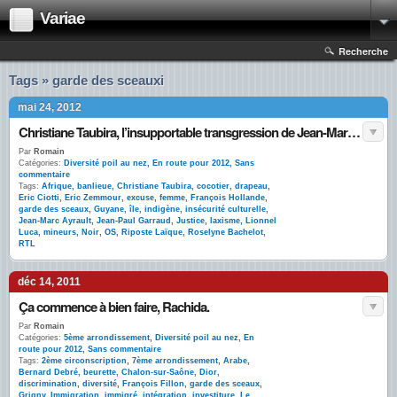
Variae
Recherche
Tags » garde des sceauxi
mai 24, 2012
Christiane Taubira, l’insupportable transgression de Jean-Marc Ayrault
Par
Romain
Catégories:
Diversité poil au nez
,
En route pour 2012
,
Sans
commentaire
Tags:
Afrique
,
banlieue
,
Christiane Taubira
,
cocotier
,
drapeau
,
Eric Ciotti
,
Eric Zemmour
,
excuse
,
femme
,
François Hollande
,
garde des sceaux
,
Guyane
,
île
,
indigène
,
insécurité culturelle
,
Jean-Marc Ayrault
,
Jean-Paul Garraud
,
Justice
,
laxisme
,
Lionnel
Luca
,
mineurs
,
Noir
,
OS
,
Riposte Laïque
,
Roselyne Bachelot
,
RTL
déc 14, 2011
Ça commence à bien faire, Rachida.
Par
Romain
Catégories:
5ème arrondissement
,
Diversité poil au nez
,
En
route pour 2012
,
Sans commentaire
Tags:
2ème circonscription
,
7ème arrondissement
,
Arabe
,
Bernard Debré
,
beurette
,
Chalon-sur-Saône
,
Dior
,
discrimination
,
diversité
,
François Fillon
,
garde des sceaux
,
Grigny
,
Immigration
,
immigré
,
intégration
,
investiture
,
Le