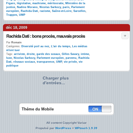
Figaro
,
législative
,
machisme
,
méritocratie
,
MInistère de la
justice
,
Nadine Morano
,
Nicolas Sarkozy
,
paris
,
Parlement
européen
,
Rachida Dati
,
racisme
,
Saône-et-Loire
,
Sarcelles
,
Trappes
,
UMP
déc 18, 2009
Rachida Dati : bons procès, mauvais procès
Par
Romain
Catégories:
Diversité poil au nez
,
L'air du temps
,
Les médias
m'ont tuer
Tags:
arriviste
,
droite
,
garde des sceaux
,
Gilles Savary
,
intime
,
luxe
,
Nicolas Sarkozy
,
Parlement européen
,
parvenu
,
Rachida
Dati
,
réseaux sociaux
,
transparence
,
UMP
,
vie privée
,
vie
publique
Charger plus
d'entrées...
Théme du Mobile
All content Copyright Variae
Propulsé par
WordPress
+
WPtouch 1.9.39