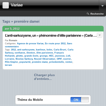
Variae
Recherche
Tags » première damei
avr 5, 2012
L’anti-sarkozysme, un « phénomène d’élite parisienne » (Carla Bruni) : l’OPIF confirme
Par
Romain
Catégories:
Agence de presse Variae
,
En route pour 2012
,
Sans
commentaire
Tags:
2012
,
anti-sarkozysme
,
banlieue
,
bobo
,
Carla Bruni
,
Carla
Sarkozy
,
confiance
,
élection
,
élite parisienne
,
François
Hollande
,
ghetto
,
grande école
,
grunge
,
HEC
,
jeunesse
,
Lidl
,
Lorraine
,
Nicolas Sarkozy
,
Nouvel Observateur
,
OPIF
,
ouvrier
,
Pôle Emploi
,
popularité
,
première dame
,
présidentielle
,
rentier
,
terrain
Charger plus
d'entrées...
Théme du Mobile