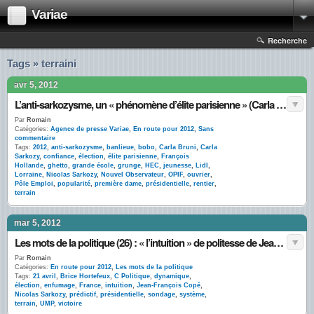
Variae
Recherche
Tags » terraini
avr 5, 2012
L’anti-sarkozysme, un « phénomène d’élite parisienne » (Carla Bruni) : l’OPIF confirme
Par
Romain
Catégories:
Agence de presse Variae
,
En route pour 2012
,
Sans
commentaire
Tags:
2012
,
anti-sarkozysme
,
banlieue
,
bobo
,
Carla Bruni
,
Carla
Sarkozy
,
confiance
,
élection
,
élite parisienne
,
François
Hollande
,
ghetto
,
grande école
,
grunge
,
HEC
,
jeunesse
,
Lidl
,
Lorraine
,
Nicolas Sarkozy
,
Nouvel Observateur
,
OPIF
,
ouvrier
,
Pôle Emploi
,
popularité
,
première dame
,
présidentielle
,
rentier
,
terrain
mar 5, 2012
Les mots de la politique (26) : « l’intuition » de politesse de Jean-François Copé
Par
Romain
Catégories:
En route pour 2012
,
Les mots de la politique
Tags:
21 avril
,
Brice Hortefeux
,
C Politique
,
dynamique
,
élection
,
enfumage
,
France
,
intuition
,
Jean-François Copé
,
Nicolas Sarkozy
,
prédictif
,
présidentielle
,
sondage
,
système
,
terrain
,
UMP
,
victoire