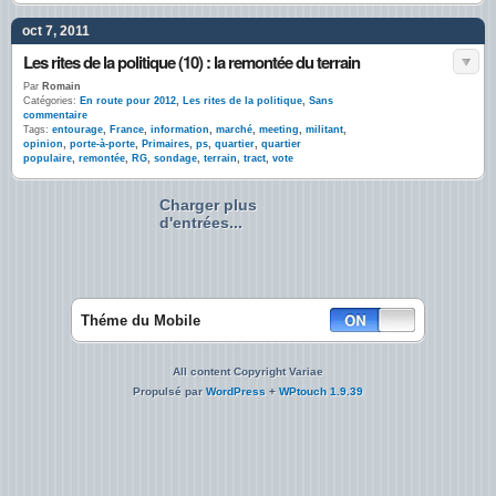
oct 7, 2011
Les rites de la politique (10) : la remontée du terrain
Par
Romain
Catégories:
En route pour 2012
,
Les rites de la politique
,
Sans
commentaire
Tags:
entourage
,
France
,
information
,
marché
,
meeting
,
militant
,
opinion
,
porte-à-porte
,
Primaires
,
ps
,
quartier
,
quartier
populaire
,
remontée
,
RG
,
sondage
,
terrain
,
tract
,
vote
Charger plus
d'entrées...
Théme du Mobile
All content Copyright Variae
Propulsé par
WordPress
+
WPtouch 1.9.39