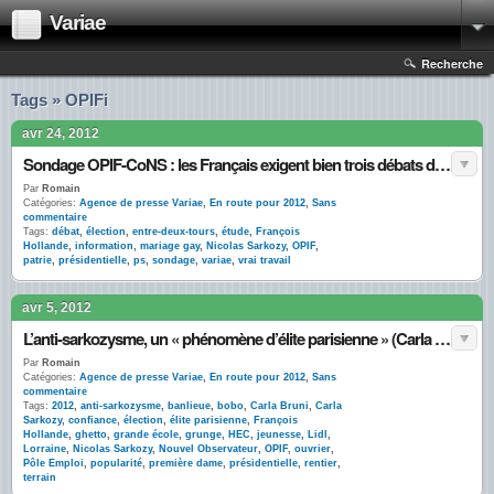
Variae
Recherche
Tags » OPIFi
avr 24, 2012
Sondage OPIF-CoNS : les Français exigent bien trois débats d’entre-deux-tours
Par
Romain
Catégories:
Agence de presse Variae
,
En route pour 2012
,
Sans
commentaire
Tags:
débat
,
élection
,
entre-deux-tours
,
étude
,
François
Hollande
,
information
,
mariage gay
,
Nicolas Sarkozy
,
OPIF
,
patrie
,
présidentielle
,
ps
,
sondage
,
variae
,
vrai travail
avr 5, 2012
L’anti-sarkozysme, un « phénomène d’élite parisienne » (Carla Bruni) : l’OPIF confirme
Par
Romain
Catégories:
Agence de presse Variae
,
En route pour 2012
,
Sans
commentaire
Tags:
2012
,
anti-sarkozysme
,
banlieue
,
bobo
,
Carla Bruni
,
Carla
Sarkozy
,
confiance
,
élection
,
élite parisienne
,
François
Hollande
,
ghetto
,
grande école
,
grunge
,
HEC
,
jeunesse
,
Lidl
,
Lorraine
,
Nicolas Sarkozy
,
Nouvel Observateur
,
OPIF
,
ouvrier
,
Pôle Emploi
,
popularité
,
première dame
,
présidentielle
,
rentier
,
terrain