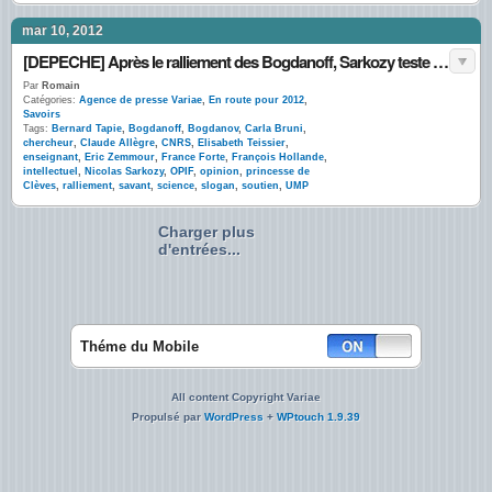
mar 10, 2012
[DEPECHE] Après le ralliement des Bogdanoff, Sarkozy teste « la science forte »
Par
Romain
Catégories:
Agence de presse Variae
,
En route pour 2012
,
Savoirs
Tags:
Bernard Tapie
,
Bogdanoff
,
Bogdanov
,
Carla Bruni
,
chercheur
,
Claude Allègre
,
CNRS
,
Elisabeth Teissier
,
enseignant
,
Eric Zemmour
,
France Forte
,
François Hollande
,
intellectuel
,
Nicolas Sarkozy
,
OPIF
,
opinion
,
princesse de
Clèves
,
ralliement
,
savant
,
science
,
slogan
,
soutien
,
UMP
Charger plus
d'entrées...
Théme du Mobile
All content Copyright Variae
Propulsé par
WordPress
+
WPtouch 1.9.39