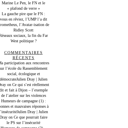
Marine Le Pen, le FN et le
« plafond de verre »
La gauche pire que le FN :
vous en rêviez, l’UMP l’a dit
rometheus, l’Avatar-isation de
Ridley Scott
Réseaux sociaux, la fin du Far
West politique ?
COMMENTAIRES
RÉCENTS
a participation aux rencontres
sur l’école du Rassemblement
social, écologique et
démocrateJulien Dray | Julien
ray
on
Ce qui s’est réellement
dit et fait à Dijon – l’exemple
de l’atelier sur les violences
Humeurs de campagne (1) :
onnes et mauvaises réponses à
l’insécuritéJulien Dray | Julien
Dray
on
Ce que pourrait faire
le PS sur l’insécurité
Humeurs de campagne (2) –