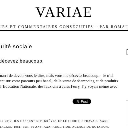
VARIAE
UES ET COMMENTAIRES CONSÉCUTIFS – PAR ROMAI
urité sociale
 décevez beaucoup.
 marri de devoir vous le dire, mais vous me décevez beaucoup. Je n’ai
ient sur votre parcours peu banal, de la vente de shampoing et de produits
l’Éducation Nationale, des faux cils à Jules Ferry. J’y voyais même avec
UR 2012
,
ILS CASSENT NOS GRÈVES ET LE CODE DU TRAVAIL
,
SANS
 TAGGED
1981
,
35H
,
60 ANS
,
AAA
,
ABOLITION
,
AGENCE DE NOTATION
,