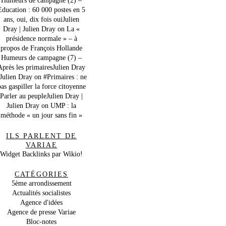
Education : 60 000 postes en 5
ans, oui, dix fois ouiJulien
Dray | Julien Dray
on
La «
présidence normale » – à
propos de François Hollande
Humeurs de campagne (7) –
Après les primairesJulien Dray
 Julien Dray
on
#Primaires : ne
as gaspiller la force citoyenne
Parler au peupleJulien Dray |
Julien Dray
on
UMP : la
méthode « un jour sans fin »
ILS PARLENT DE
VARIAE
Widget Backlinks par Wikio!
CATÉGORIES
5ème arrondissement
Actualités socialistes
Agence d'idées
Agence de presse Variae
Bloc-notes