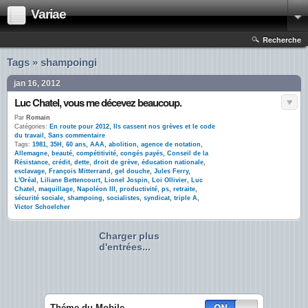
Variae
Recherche
Tags » shampoingi
jan 16, 2012
Luc Chatel, vous me décevez beaucoup.
Par
Romain
Catégories:
En route pour 2012
,
Ils cassent nos grèves et le code
du travail
,
Sans commentaire
Tags:
1981
,
35H
,
60 ans
,
AAA
,
abolition
,
agence de notation
,
Allemagne
,
beauté
,
compétitivité
,
congés payés
,
Conseil de la
Résistance
,
crédit
,
dette
,
droit de grève
,
éducation nationale
,
esclavage
,
François Mitterrand
,
gel douche
,
Jules Ferry
,
L'Oréal
,
Liliane Bettencourt
,
Lionel Jospin
,
Loi Ollivier
,
Luc
Chatel
,
maquillage
,
Napoléon III
,
productivité
,
ps
,
retraite
,
sécurité sociale
,
shampoing
,
socialistes
,
syndicat
,
triple A
,
Victor Schoelcher
Charger plus
d'entrées...
Théme du Mobile