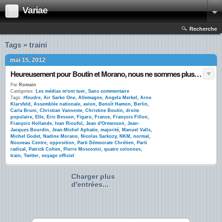
Variae
Recherche
Tags » traini
mai 15, 2012
Heureusement pour Boutin et Morano, nous ne sommes plus en Sarkozie
Par
Romain
Catégories:
Les médias m'ont tuer
,
Sans commentaire
Tags:
#foudre
,
Air Sarko One
,
Allemagne
,
Angela Merkel
,
Arno
Klarsfeld
,
Assemblée nationale
,
avion
,
Benoît Hamon
,
Berlin
,
Carla Bruni
,
Christian Vanneste
,
Christine Boutin
,
droite
populaire
,
Elle
,
Eric Besson
,
Figaro
,
France
,
François Fillon
,
François Hollande
,
Ivan Rioufol
,
Jean d'Ormesson
,
Jean-
Jacques Bourdin
,
Jean-Michel Aphatie
,
majorité
,
Manuel Valls
,
Michel Godet
,
Nadine Morano
,
Nicolas Sarkozy
,
NKM
,
normal
,
Nouveau Centre
,
opposition
,
Parti Démocrate Chrétien
,
Parti
radical
,
Patrick Cohen
,
Pierre Moscovici
,
quatre colonnes
,
train
,
Twitter
,
voyage officiel
Charger plus
d'entrées...