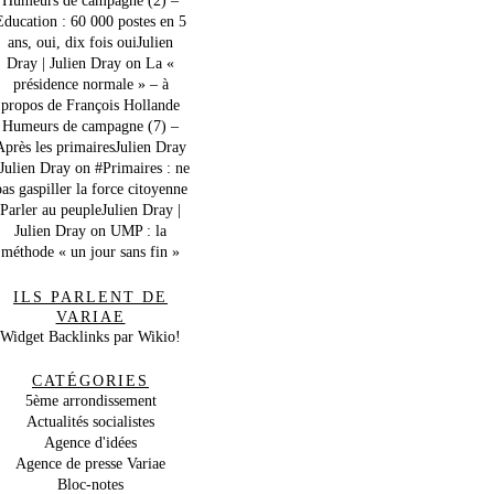
Education : 60 000 postes en 5
ans, oui, dix fois ouiJulien
Dray | Julien Dray
on
La «
présidence normale » – à
propos de François Hollande
Humeurs de campagne (7) –
Après les primairesJulien Dray
 Julien Dray
on
#Primaires : ne
as gaspiller la force citoyenne
Parler au peupleJulien Dray |
Julien Dray
on
UMP : la
méthode « un jour sans fin »
ILS PARLENT DE
VARIAE
Widget Backlinks par Wikio!
CATÉGORIES
5ème arrondissement
Actualités socialistes
Agence d'idées
Agence de presse Variae
Bloc-notes