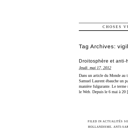
CHOSES V
Tag Archives:
vig
Droitosphère et anti-
Jeudi, mai 17, 2012
Dans un article du Monde au t
Samuel Laurent ébauche un par
manière fulgurante. Le terme n’
le Web. Depuis le 6 mai à 20 [
FILED IN
ACTUALITÉS SO
HOLLANDISME
,
ANTI-SA