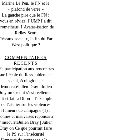
Marine Le Pen, le FN et le
« plafond de verre »
La gauche pire que le FN :
vous en rêviez, l’UMP l’a dit
rometheus, l’Avatar-isation de
Ridley Scott
Réseaux sociaux, la fin du Far
West politique ?
COMMENTAIRES
RÉCENTS
a participation aux rencontres
sur l’école du Rassemblement
social, écologique et
démocrateJulien Dray | Julien
ray
on
Ce qui s’est réellement
dit et fait à Dijon – l’exemple
de l’atelier sur les violences
Humeurs de campagne (1) :
onnes et mauvaises réponses à
l’insécuritéJulien Dray | Julien
Dray
on
Ce que pourrait faire
le PS sur l’insécurité
Humeurs de campagne (2) –