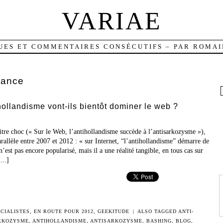
VARIAE
UES ET COMMENTAIRES CONSÉCUTIFS – PAR ROMAI
ilance
hollandisme vont-ils bientôt dominer le web ?
itre choc (« Sur le Web, l’antihollandisme succède à l’antisarkozysme »),
allèle entre 2007 et 2012 : « sur Internet, “l’antihollandisme” démarre de
est pas encore popularisé, mais il a une réalité tangible, en tous cas sur
...]
CIALISTES
,
EN ROUTE POUR 2012
,
GEEKITUDE
|
ALSO TAGGED
ANTI-
RKOZYSME
,
ANTIHOLLANDISME
,
ANTISARKOZYSME
,
BASHING
,
BLOG
,