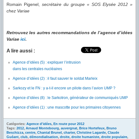
Romain Pigenel,
secrétaire du groupe « SOS Elysée 2012 »
chez Variae
Retrouvez les autres recommandations de l’agence d’idées
Variae
ici
.
A lire aussi :
Agence d’idées (5) : expliquer l’intrusion
dans les centrales nucléaires
Agence d’idées (2) : il faut sauver le soldat Marleix
Sarkozy et le FN : y a-t-il encore un pilote dans l’avion UMP ?
Agence d’idées (8) : le Sarkotron, générateur de communiqués UMP
Agence d’idées (1) : une mascotte pour les primaires citoyennes
Catégories:
Agence d'idées
,
En route pour 2012
Tags:
2012
,
Arnaud Montebourg
,
auvergnat
,
Brice Hortefeux
,
Bruno
Beschizza
,
centre
,
Chantal Brunel
,
charter
,
Christine Lagarde
,
Claude
Guéant
,
club
,
démondialisation
,
droite
,
droite humaniste
,
droite populaire
,