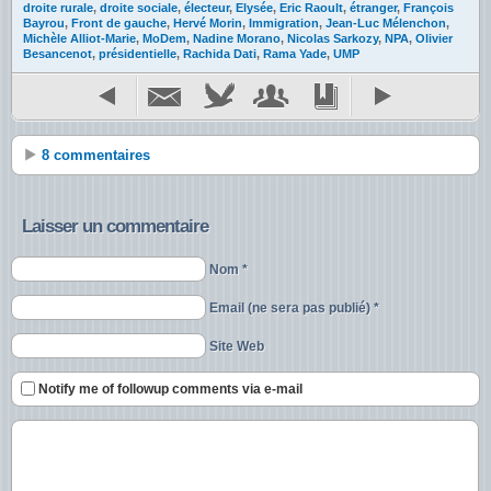
droite rurale
,
droite sociale
,
électeur
,
Elysée
,
Eric Raoult
,
étranger
,
François
Bayrou
,
Front de gauche
,
Hervé Morin
,
Immigration
,
Jean-Luc Mélenchon
,
Michèle Alliot-Marie
,
MoDem
,
Nadine Morano
,
Nicolas Sarkozy
,
NPA
,
Olivier
Besancenot
,
présidentielle
,
Rachida Dati
,
Rama Yade
,
UMP
8 commentaires
Laisser un commentaire
Nom *
Email (ne sera pas publié) *
Site Web
Notify me of followup comments via e-mail