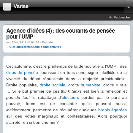
Variae
Recherche
Agence d’idées (4) : des courants de pensée
pour l’UMP
oct 31st, 2011 @ 04:38 › Romain
↓ Aller directement aux commentaires
Cet automne, c’est le printemps de la démocratie à l’UMP : des
clubs de pensée
fleurissent en tous sens, signe infaillible de la
vivacité du débat républicain dans la majorité présidentielle.
Droite populaire,
droite
sociale
, droite
humaniste
, droite rurale
… Si le but premier de ces
think tanks
est bien la réflexion et
pas du tout
le rabattage d’
électeurs
perdus par le parti au
pouvoir, force est de constater qu’ils peuvent aussi,
incidemment
, permettre de récupérer quelques
brebis
égarées
sur des votes marginaux et contestataires. Alors pourquoi
s’arrêter en si bon chemin ?