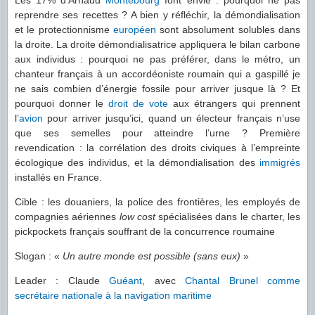
Les 17% d’Arnaud
Montebourg
font envie : pourquoi ne pas
reprendre ses recettes ? A bien y réfléchir, la démondialisation
et le protectionnisme
européen
sont absolument solubles dans
la droite. La droite démondialisatrice appliquera le bilan carbone
aux individus : pourquoi ne pas préférer, dans le métro, un
chanteur français à un accordéoniste roumain qui a gaspillé je
ne sais combien d’énergie fossile pour arriver jusque là ? Et
pourquoi donner le
droit de vote
aux étrangers qui prennent
l’
avion
pour arriver jusqu’ici, quand un électeur français n’use
que ses semelles pour atteindre l’urne ? Première
revendication : la corrélation des droits civiques à l’empreinte
écologique des individus, et la démondialisation des
immigrés
installés en France.
Cible : les douaniers, la police des frontières, les employés de
compagnies aériennes
low cost
spécialisées dans le charter, les
pickpockets français souffrant de la concurrence roumaine
Slogan : «
Un autre monde est possible (sans eux)
»
Leader : Claude
Guéant
, avec
Chantal Brunel comme
secrétaire nationale à la navigation maritime