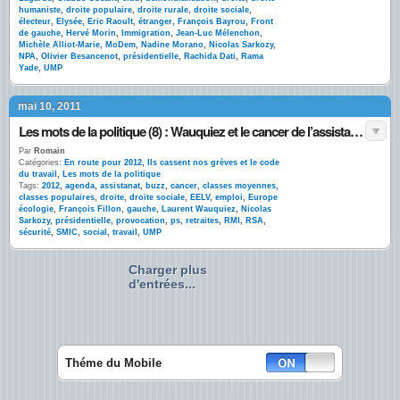
humaniste
,
droite populaire
,
droite rurale
,
droite sociale
,
électeur
,
Elysée
,
Eric Raoult
,
étranger
,
François Bayrou
,
Front
de gauche
,
Hervé Morin
,
Immigration
,
Jean-Luc Mélenchon
,
Michèle Alliot-Marie
,
MoDem
,
Nadine Morano
,
Nicolas Sarkozy
,
NPA
,
Olivier Besancenot
,
présidentielle
,
Rachida Dati
,
Rama
Yade
,
UMP
mai 10, 2011
Les mots de la politique (8) : Wauquiez et le cancer de l’assistanat
Par
Romain
Catégories:
En route pour 2012
,
Ils cassent nos grèves et le code
du travail
,
Les mots de la politique
Tags:
2012
,
agenda
,
assistanat
,
buzz
,
cancer
,
classes moyennes
,
classes populaires
,
droite
,
droite sociale
,
EELV
,
emploi
,
Europe
écologie
,
François Fillon
,
gauche
,
Laurent Wauquiez
,
Nicolas
Sarkozy
,
présidentielle
,
provocation
,
ps
,
retraites
,
RMI
,
RSA
,
sécurité
,
SMIC
,
social
,
travail
,
UMP
Charger plus
d'entrées...
Théme du Mobile