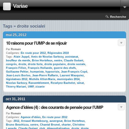
Variae
Recherche
Tags » droite socialei
mai 25, 2012
10 raisons pour l’UMP de se réjouir
Par
Romain
Catégories:
En route pour 2012
,
Régionales 2010
Tags:
Alain Juppé
,
Amis de Nicolas Sarkozy
,
assistanat
,
bouffeur de merde
,
Brice Hortefeux
,
centre
,
Claude Guéant
,
congrès
,
droite
,
droite forte
,
droite populaire
,
droite sociale
,
François Fillon
,
François Hollande
,
guerre des chefs
,
Guillaume Peltier
,
humaniste
,
hypocrisie
,
Jean-François Copé
,
Jean-Louis Borloo
,
Jean-Pierre Raffarin
,
Laurent Wauquiez
,
législatives 2012
,
Michèle Alliot-Marie
,
municipales 2014
,
Nicolas Sarkozy
,
Rassemblement
,
Roselyne Bachelot
,
sénat
,
Thierry Mariani
,
UMP
,
zizanie
oct 31, 2011
Agence d’idées (4) : des courants de pensée pour l’UMP
Par
Romain
Catégories:
Agence d'idées
,
En route pour 2012
Tags:
2012
,
Arnaud Montebourg
,
auvergnat
,
Brice Hortefeux
,
Bruno Beschizza
,
centre
,
Chantal Brunel
,
charter
,
Christine
Lagarde
,
Claude Guéant
,
club
,
démondialisation
,
droite
,
droite