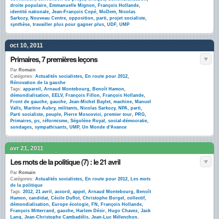
droite populaire
,
Emmanuelle Mignon
,
François Hollande
,
identité nationale
,
Jean-François Copé
,
MoDem
,
Nicolas
Sarkozy
,
Nouveau Centre
,
opposition
,
parti
,
projet socialiste
,
synthèse
,
travailler plus pour gagner plus
,
UDF
,
UMP
oct 10, 2011
Primaires, 7 premières leçons
Par
Romain
Catégories:
Actualités socialistes
,
En route pour 2012
,
Rénovation de la gauche
Tags:
appareil
,
Arnaud Montebourg
,
Benoît Hamon
,
démondialisation
,
EELV
,
François Fillon
,
François Hollande
,
Front de gauche
,
gauche
,
Jean-Michel Baylet
,
machine
,
Manuel
Valls
,
Martine Aubry
,
militants
,
Nicolas Sarkozy
,
NPA
,
parti
,
Parti socialiste
,
peuple
,
Pierre Moscovici
,
premier tour
,
PRG
,
Primaires
,
ps
,
réformisme
,
Ségolène Royal
,
social-démocratie
,
sondages
,
sympathisants
,
UMP
,
Un Monde d'Avance
avr 21, 2011
Les mots de la politique (7) : le 21 avril
Par
Romain
Catégories:
Actualités socialistes
,
En route pour 2012
,
Les mots
de la politique
Tags:
2012
,
21 avril
,
accord
,
appel
,
Arnaud Montebourg
,
Benoît
Hamon
,
candidat
,
Cécile Duflot
,
Christophe Borgel
,
collectif
,
démondialisation
,
Europe écologie
,
FN
,
François Hollande
,
François Mitterrand
,
gauche
,
Harlem Désir
,
Hugo Chavez
,
Jack
Lang
,
Jean-Christophe Cambadélis
,
Jean-Luc Mélenchon
,