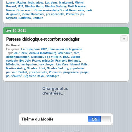
Laurent Fabius
,
législatives
,
Les Verts
,
Marianne2
,
Michel
Rocard
,
MJS
,
Nicolas Hulot
,
Nicolas Sarkozy
,
Noël Mamère
,
Nouvel Observateur
,
Observatoire de la Social Démocratie
,
parti
de gauche
,
Pierre Moscovici
,
présidentielle
,
Primaires
,
ps
,
Skyrock
,
Solférino
,
unitaire
avr 19, 2011
Paresse idéologique et confort sondagier
Par
Romain
Catégories:
En route pour 2012
,
Rénovation de la gauche
Tags:
2007
,
2012
,
Arnaud Montebourg
,
calendrier
,
care
,
démondialisation
,
Dominique de Villepin
,
DSK
,
Europe
écologie
,
Eva Joly
,
France métissée
,
François Hollande
,
Idéologie
,
Immigration
,
jury citoyen
,
Les Verts
,
Manuel Valls
,
Martine Aubry
,
Nicolas Hulot
,
Nicolas Sarkozy
,
popularité
,
pouvoir d'achat
,
présidentielle
,
Primaires
,
programme
,
projet
,
ps
,
sécurité
,
Ségolène Royal
,
sondages
Charger plus
d'entrées...
Théme du Mobile