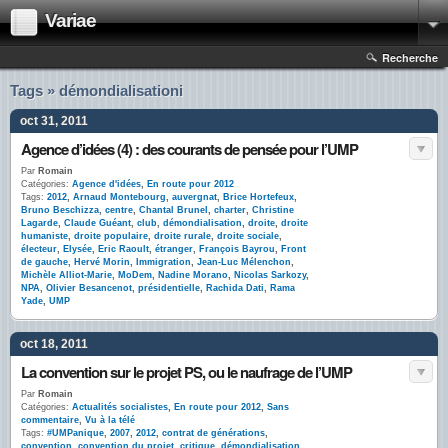
Variae
Recherche
Tags » démondialisationi
oct 31, 2011
Agence d’idées (4) : des courants de pensée pour l’UMP
Par
Romain
Catégories:
Agence d'idées
,
En route pour 2012
Tags:
2012
,
Arnaud Montebourg
,
auvergnat
,
Brice Hortefeux
,
Bruno Beschizza
,
centre
,
Chantal Brunel
,
charter
,
Christine
Lagarde
,
Claude Guéant
,
club
,
démondialisation
,
droite
,
droite
humaniste
,
droite populaire
,
droite rurale
,
droite sociale
,
électeur
,
Elysée
,
Eric Raoult
,
étranger
,
François Bayrou
,
Front
de gauche
,
Hervé Morin
,
Immigration
,
Jean-Luc Mélenchon
,
Michèle Alliot-Marie
,
MoDem
,
Nadine Morano
,
Nicolas Sarkozy
,
NPA
,
Olivier Besancenot
,
présidentielle
,
Rachida Dati
,
Rama
Yade
,
UMP
oct 18, 2011
La convention sur le projet PS, ou le naufrage de l’UMP
Par
Romain
Catégories:
Actualités socialistes
,
En route pour 2012
,
Sans
commentaire
,
Vu à la télé
Tags:
#UMPanique
,
2007
,
2012
,
contrat de générations
,
convention
,
convention du projet
,
critique
,
démondialisation
,