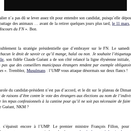
er n’a pas dû se lever assez tôt pour entendre son candidat, puisqu’elle dépos
battage des animaux … avant de la retirer quelques jours plus tard,
le 11 mars
,
discours du FN
». Bon.
isiblement la stratégie présidentielle que d’embrayer sur le FN. Le samed
hacun le droit de savoir ce qu’il mange, halal ou non. Je souhaite l’étiquetag
lle
, son fidèle Claude Guéant a de son côté relancé la ligne élyséenne initiale, 
 pas que des conseillers municipaux étrangers rendent par exemple obligatoir
es
». Tremblez,
Musulmans
: l’UMP vous attaque désormais sur deux flancs !
role du candidat-président n’est pas d’accord, et le dit sur le plateau de Dima
 de raisons d’être contre le vote des étrangers aux élections au nom de l’indivisi
e les repas confessionnels à la cantine pour qu’il ne soit pas nécessaire de faire
ude Guéant, NKM ?
 s’épaissit encore à l’UMP. Le premier ministre François Fillon, pour