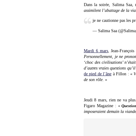
Dans la soirée, Salima Saa, 
assimilent l’abattage de la vi
je ne cautionne pas les pr
— Salima Saa (@Salim
Mardi 6 mars
, Jean-François
Personnellement, je ne pronon
‘choc des civilisations’ n’éta
d’autres vraies questions qu’il
de pied de l’âne
à Fillon : «
V
de son rôle.
»
Jeudi 8 mars, rien ne va plu
Figaro Magazine : «
Questio
imposeraient demain la viande