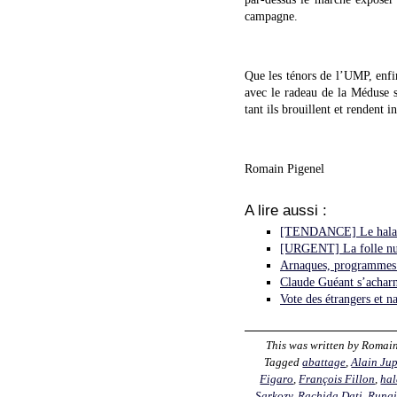
campagne.
Que les ténors de l’UMP, enf
avec le radeau de la Méduse sa
tant ils brouillent et rendent i
Romain Pigenel
A lire aussi :
[TENDANCE] Le halal, 
[URGENT] La folle nuit
Arnaques, programmes
Claude Guéant s’acharn
Vote des étrangers et na
This was written by
Romai
Tagged
abattage
,
Alain Ju
Figaro
,
François Fillon
,
hal
Sarkozy
,
Rachida Dati
,
Rungi