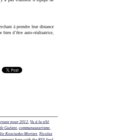
erchant à prendre leur distance
 bien d’être auto-réalisatrice,
 route pour 2012
,
Vu à la télé
.
de Guéant
,
communautarisme
,
lie Kosciusko-Morizet
,
Nicolas
comments here with the
RSS feed
.