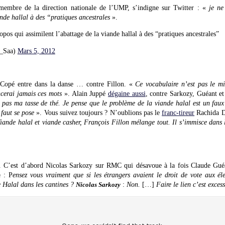
membre de la direction nationale de l’UMP, s’indigne sur Twitter : «
je ne
ande hallal à des “pratiques ancestrales
».
opos qui assimilent l’abattage de la viande hallal à des “pratiques ancestrales”
a_Saa)
Mars 5, 2012
 Copé entre dans la danse … contre Fillon. «
Ce vocabulaire n’est pas le mi
cerai jamais ces mots
». Alain Juppé
dégaine aussi
, contre Sarkozy, Guéant et
it pas ma tasse de thé. Je pense que le problème de la viande halal est un faux
 faut se pose
». Vous suivez toujours ? N’oublions pas le
franc-tireur
Rachida Da
iande halal et viande casher, François Fillon mélange tout. Il s’immisce dans le
s. C’est d’abord Nicolas Sarkozy sur RMC qui désavoue à la fois Claude Guéa
: P
ensez vous vraiment que si les étrangers avaient le droit de vote aux él
n
 Halal dans les cantines ?
:
Non.
[…]
Faire le lien c’est excess
Nicolas Sarkozy