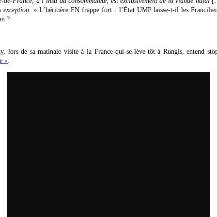
Ile-de-France, à l’insu du consommateur, est exclusivement de la viande halal
[
 exception.
» L’héritière FN frappe fort : l’État UMP laisse-t-il les Francilien
an ?
y, lors de sa matinale visite à la France-qui-se-lève-tôt à Rungis, entend st
e »
.