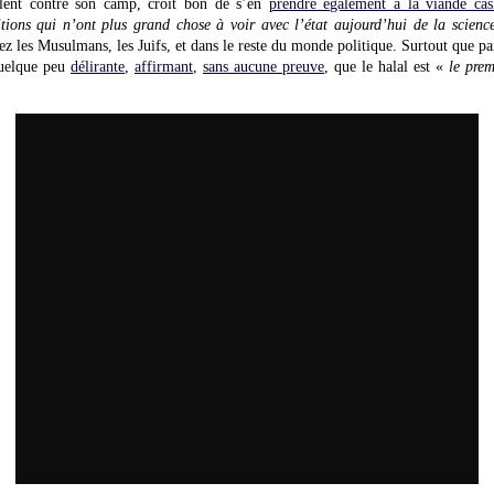
ent contre son camp, croit bon de s’en
prendre également à la viande cas
itions qui n’ont plus grand chose à voir avec l’état aujourd’hui de la science,
ez les Musulmans, les Juifs, et dans le reste du monde politique. Surtout que p
elque peu
délirante
,
affirmant
,
sans aucune preuve
, que le halal est «
le prem