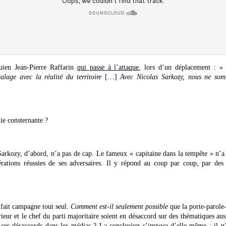
quien Jean-Pierre Raffarin
qui passe à l’attaque
, lors d’un déplacement : 
alage avec la réalité du territoire
[…]
Avec Nicolas Sarkozy, nous ne som
ie consternante ?
rkozy, d’abord, n’a pas de cap. Le fameux « capitaine dans la tempête » n’a 
rations réussies de ses adversaires. Il y répond au coup par coup, par de
 fait campagne tout seul.
Comment est-il seulement possible
que la porte-parole-
rieur et le chef du parti majoritaire soient en désaccord sur des thématiques auss
 ces désaccords dans les médias ? La conclusion s’impose d’elle-même : il n