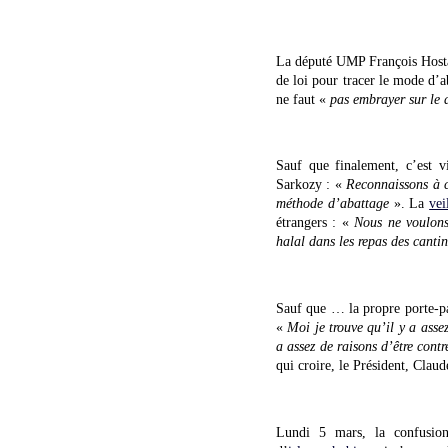
La député UMP François Hostali
de loi pour tracer le mode d’a
ne faut «
pas embrayer sur le 
Sauf que finalement, c’est v
Sarkozy : «
Reconnaissons à c
méthode d’abattage
». La
vei
étrangers : «
Nous ne voulons
halal dans les repas des cantin
Sauf que … la propre porte-pa
«
Moi je trouve qu’il y a assez
a assez de raisons d’être contr
qui croire, le Président, Cla
Lundi 5 mars, la confusion