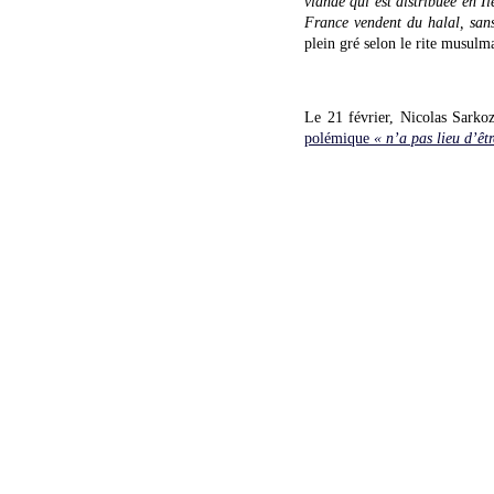
viande qui est distribuée en 
France vendent du halal, sans
plein gré selon le rite musulm
Le 21 février, Nicolas Sarkoz
polémique
« n’a pas lieu d’êtr