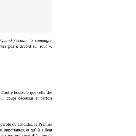
«
Quand j’écoute la campagne
mes pas d’accord sur tout
».
d’autre boussole que celle des
s … coups décousus et parfois
parole du candidat, le Premier
i importantes, et qu’ils aillent
’y a pas vraiment d’équipe de