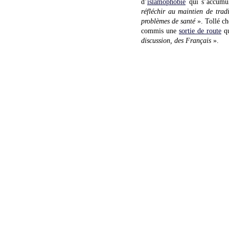
d’
islamophobie
qui s’accumul
réfléchir au maintien de trad
problèmes de santé
». Tollé ch
commis une
sortie de route
qu
discussion, des Français
».