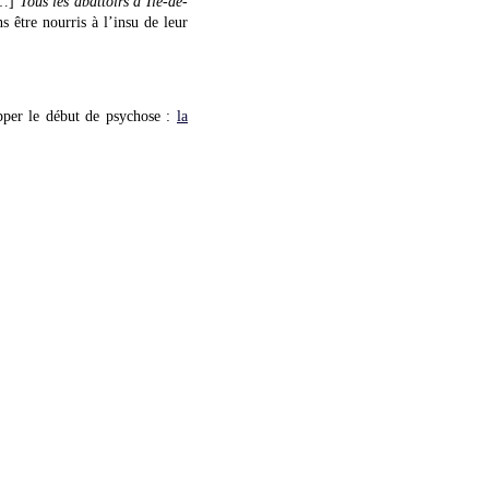
…]
Tous les abattoirs d’Ile-de-
s être nourris à l’insu de leur
opper le début de psychose :
la