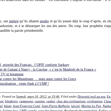
in, ont
intégré
qu’ils allaient
perdre
et qu’ils jouent déjà le coup d’après, en ch
rkoziste, et à se démarquer les uns des autres. Du coup, leur prophétie risque
naudible la parole présidentielle.
priorité des Français : l’OPIF conforte Sarkozy
 de Guéant à Nancy : la Corrèze, « c’est le Maghreb de la France »
 TV et botanique
e contre les Musulmans … mais aussi contre les Grecs
turalisation : vente flash à l’UMP !
n
. Posted on
Samedi, mars 10, 2012, at 19:46
. Filed under
Diversité poil au nez
,
En
ppé
,
blitzkrieg
,
campagne
,
cantine
,
casher
,
choc des civilisations
,
civilisation
,
Clau
al
,
Islam
,
Jean-François Copé
,
Jean-Pierre Raffarin
,
laïcité
,
Marine Le Pen
,
Natha
s
,
Salima Saa
,
UMP
,
viande
,
vote des étrangers
. Bookmark the
permalink
. Follow 