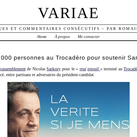
VARIAE
UES ET COMMENTAIRES CONSÉCUTIFS – PAR ROMAI
Home
À propos
Me contacter
00 000 personnes au Trocadéro pour soutenir Sa
e
rassemblement
de Nicolas
Sarkozy
pour le «
vrai
travail
» terminé au
Trocad
é, entre partisans et adversaires du président-candidat.