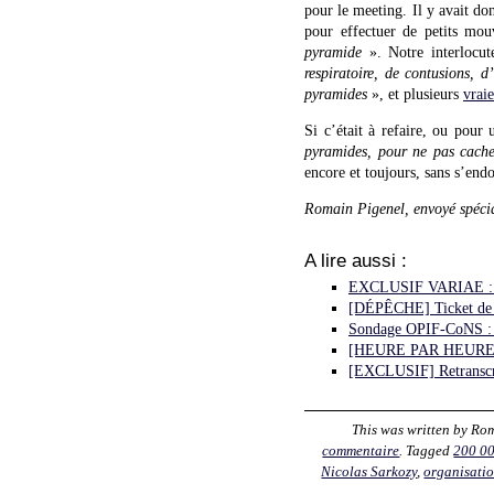
pour le meeting. Il y avait do
pour effectuer de petits mo
pyramide
». Notre interlocut
respiratoire, de contusions, 
pyramides
», et plusieurs
vraie
Si c’était à refaire, ou pour
pyramides, pour ne pas cache
encore et toujours, sans s’endo
Romain Pigenel, envoyé spécia
A lire aussi :
EXCLUSIF VARIAE : l’
[DÉPÊCHE] Ticket de mé
Sondage OPIF-CoNS : le
[HEURE PAR HEURE] Le
[EXCLUSIF] Retranscri
This was written by
Rom
commentaire
. Tagged
200 0
Nicolas Sarkozy
,
organisati