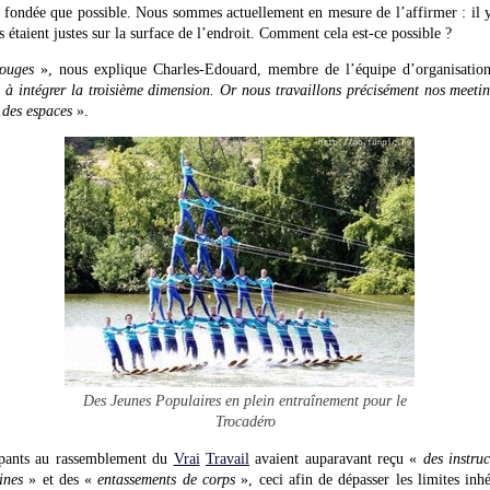
et fondée que possible. Nous sommes actuellement en mesure de l’affirmer : il 
s étaient justes sur la surface de l’endroit. Comment cela est-ce possible ?
rouges
», nous explique Charles-Edouard, membre de l’équipe d’organisatio
s à intégrer la troisième dimension. Or nous travaillons précisément nos meeti
 des espaces
».
Des Jeunes Populaires en plein entraînement pour le
Trocadéro
cipants au rassemblement du
Vrai
Travail
avaient auparavant reçu «
des instru
ines
» et des «
entassements de corps
», ceci afin de dépasser les limites inh