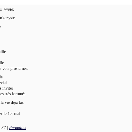
wrote:
RT
arkozyste
e
ille
lle
s voir prosternés.
le
cial
s inviter
es très fortunés.
la vie déjà las,
r le 1er mai
3:37
|
Permalink