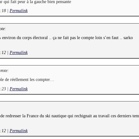
 qui fait peur à la gauche bien pensante
1:18
|
Permalink
ote:
environ du corps électoral .. ça ne fait pas le compte loin s’en faut .. sarko
2:12
|
Permalink
rote:
ible de réellement les compter…
2:23
|
Permalink
 de redresser la France du ski nautique qui rechignait au travail ces derniers te
3:12
|
Permalink