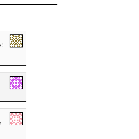
o !
e