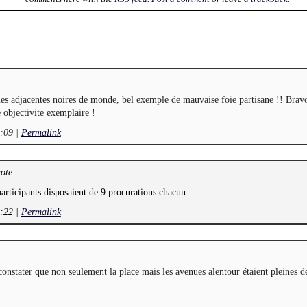
ues adjacentes noires de monde, bel exemple de mauvaise foie partisane !! Brav
 objectivite exemplaire !
8:09
|
Permalink
ote:
participants disposaient de 9 procurations chacun.
8:22
|
Permalink
e constater que non seulement la place mais les avenues alentour étaient pleines d