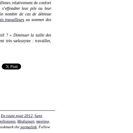
illeurs relativement de confort
 s’effondrer leur pile ou leur
in nombre de cas de détresse
ais travailleurs
au sommet des
itif ? «
Diminuer la taille des
très sarkozyste : travailler,
,
En route pour 2012
,
Sans
nifestants
,
Mediapart
,
meeting
,
Bookmark the
permalink
. Follow