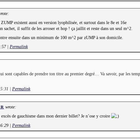
rote:
 ZUMP existent aussi en version lyophilisée, et surtout dans le 8e et 16e
 sachet, il suffit de les arroser et hop ! ça jaillit et reste dans un seul m^2.
contre ensuite dans un minimum de 100 m^2 par zUMP à son domicile.
3:57
|
Permalink
qui sont capables de prendre ton titre au premier degré… Va savoir, par les tem
 5:31
|
Permalink
wrote:
ER
s excès de gauchisme dans mon dernier billet? Je n’ose y croire
 6:29
|
Permalink