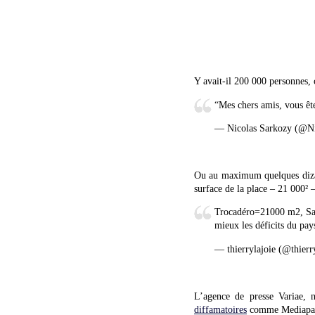
Y avait-il 200 000 personnes,
“Mes chers amis, vous êt
— Nicolas Sarkozy (@N
Ou au maximum quelques dizain
surface de la place – 21 000² –
Trocadéro=21000 m2, Sar
mieux les déficits du pay
— thierrylajoie (@thierr
L’agence de presse Variae, 
diffamatoires
comme Mediapart, 