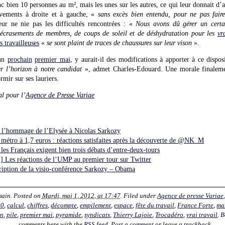
nc bien 10 personnes au m², mais les unes sur les autres, ce qui leur donnait d’a
uvements à droite et à gauche, «
sans excès bien entendu, pour ne pas faire
eur ne nie pas les difficultés rencontrées : «
Nous avons dû gérer un certa
d’écrasements de membres, de coups de soleil et de déshydratation pour les
vr
s travailleuses
«
se sont plaint de traces de chaussures sur leur vison
».
 un
prochain
premier mai
, y aurait-il des modifications à apporter à ce dispos
r l’horizon à notre candidat
», admet Charles-Edouard. Une morale finalement 
rmir sur ses lauriers.
l pour l’
Agence de Presse Variae
hommage de l’Elysée à Nicolas Sarkozy
tro à 1,7 euros : réactions satisfaites après la découverte de @NK_M
s Français exigent bien trois débats d’entre-deux-tours
s réactions de l’UMP au premier tour sur Twitter
ption de la visio-conférence Sarkozy – Obama
ain
. Posted on
Mardi, mai 1, 2012, at 17:47
. Filed under
Agence de presse Variae
00
,
calcul
,
chiffres
,
décompte
,
empilement
,
espace
,
fête du travail
,
France Forte
,
ma
on
,
pile
,
premier mai
,
pyramide
,
syndicats
,
Thierry Lajoie
,
Trocadéro
,
vrai travail
. 
comments here with the
RSS feed
.
Post a comment
or leave a
trackback
.