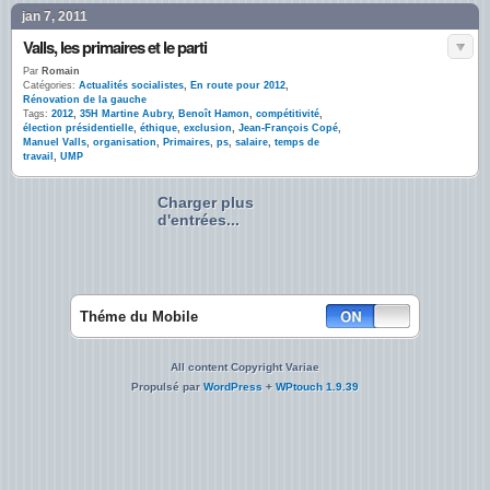
jan 7, 2011
Valls, les primaires et le parti
Par
Romain
Catégories:
Actualités socialistes
,
En route pour 2012
,
Rénovation de la gauche
Tags:
2012
,
35H Martine Aubry
,
Benoît Hamon
,
compétitivité
,
élection présidentielle
,
éthique
,
exclusion
,
Jean-François Copé
,
Manuel Valls
,
organisation
,
Primaires
,
ps
,
salaire
,
temps de
travail
,
UMP
Charger plus
d'entrées...
Théme du Mobile
All content Copyright Variae
Propulsé par
WordPress
+
WPtouch 1.9.39