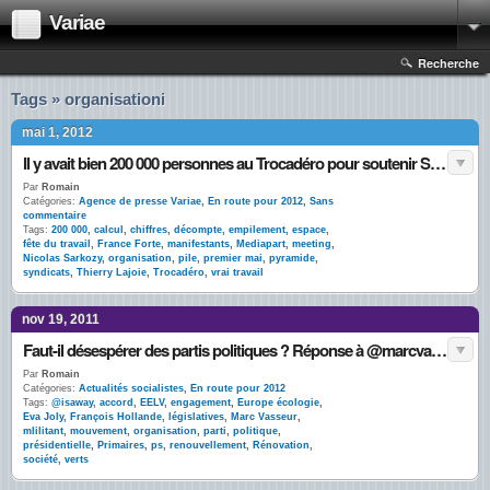
Variae
Recherche
Tags » organisationi
mai 1, 2012
Il y avait bien 200 000 personnes au Trocadéro pour soutenir Sarkozy
Par
Romain
Catégories:
Agence de presse Variae
,
En route pour 2012
,
Sans
commentaire
Tags:
200 000
,
calcul
,
chiffres
,
décompte
,
empilement
,
espace
,
fête du travail
,
France Forte
,
manifestants
,
Mediapart
,
meeting
,
Nicolas Sarkozy
,
organisation
,
pile
,
premier mai
,
pyramide
,
syndicats
,
Thierry Lajoie
,
Trocadéro
,
vrai travail
nov 19, 2011
Faut-il désespérer des partis politiques ? Réponse à @marcvasseur et @isaway
Par
Romain
Catégories:
Actualités socialistes
,
En route pour 2012
Tags:
@isaway
,
accord
,
EELV
,
engagement
,
Europe écologie
,
Eva Joly
,
François Hollande
,
législatives
,
Marc Vasseur
,
mlilitant
,
mouvement
,
organisation
,
parti
,
politique
,
présidentielle
,
Primaires
,
ps
,
renouvellement
,
Rénovation
,
société
,
verts