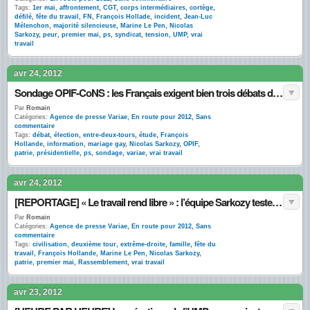
Tags:
1er mai
,
affrontement
,
CGT
,
corps intermédiaires
,
cortège
,
défilé
,
fête du travail
,
FN
,
François Hollade
,
incident
,
Jean-Luc
Mélenchon
,
majorité silencieuse
,
Marine Le Pen
,
Nicolas
Sarkozy
,
peur
,
premier mai
,
ps
,
syndicat
,
tension
,
UMP
,
vrai
travail
avr 24, 2012
Sondage OPIF-CoNS : les Français exigent bien trois débats d’entre-deux-tours
Par
Romain
Catégories:
Agence de presse Variae
,
En route pour 2012
,
Sans
commentaire
Tags:
débat
,
élection
,
entre-deux-tours
,
étude
,
François
Hollande
,
information
,
mariage gay
,
Nicolas Sarkozy
,
OPIF
,
patrie
,
présidentielle
,
ps
,
sondage
,
variae
,
vrai travail
avr 24, 2012
[REPORTAGE] « Le travail rend libre » : l’équipe Sarkozy teste de nouveaux slogans
Par
Romain
Catégories:
Agence de presse Variae
,
En route pour 2012
,
Sans
commentaire
Tags:
civilisation
,
deuxième tour
,
extrême-droite
,
famille
,
fête du
travail
,
François Hollande
,
Marine Le Pen
,
Nicolas Sarkozy
,
patrie
,
premier mai
,
Rassemblement
,
vrai travail
avr 23, 2012