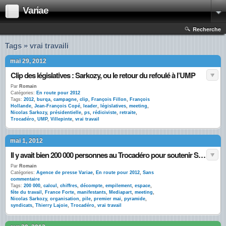
Variae
Recherche
Tags » vrai travaili
mai 29, 2012
Clip des législatives : Sarkozy, ou le retour du refoulé à l’UMP
Par
Romain
Catégories:
En route pour 2012
Tags:
2012
,
burqa
,
campagne
,
clip
,
François Fillon
,
François
Hollande
,
Jean-François Copé
,
leader
,
législatives
,
meeting
,
Nicolas Sarkozy
,
présidentielle
,
ps
,
rédiciviste
,
retraite
,
Trocadéro
,
UMP
,
Villepinte
,
vrai travail
mai 1, 2012
Il y avait bien 200 000 personnes au Trocadéro pour soutenir Sarkozy
Par
Romain
Catégories:
Agence de presse Variae
,
En route pour 2012
,
Sans
commentaire
Tags:
200 000
,
calcul
,
chiffres
,
décompte
,
empilement
,
espace
,
fête du travail
,
France Forte
,
manifestants
,
Mediapart
,
meeting
,
Nicolas Sarkozy
,
organisation
,
pile
,
premier mai
,
pyramide
,
syndicats
,
Thierry Lajoie
,
Trocadéro
,
vrai travail