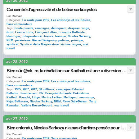
avr 30, 2012
Concentré d’agressivité et de bêtise sarkozystes
Par
Romain
Catégories:
En route pour 2012
,
Les cow-boys et les indiens
,
Sans commentaire
Tags:
boule puante
,
campagne
,
délinquant
,
drapeau rouge
,
droit
,
France Forte
,
François Fillon
,
François Hollande
,
Idéologie
,
indépendance
,
Justice
,
laxisme
,
Nicolas Sarkozy
,
NKM
,
pétainisme
,
Pierre Bérégovoy
,
policier
,
principe
,
syndicat
,
Syndicat de la Magistrature
,
victime
,
voyou
,
vrai
travail
avr 28, 2012
Bien sûr @nk_m, la révélation sur Kadhafi est une « diversion » de la gauche !
Par
Romain
Catégories:
En route pour 2012
,
Les cow-boys et les indiens
,
Sans commentaire
Tags:
1995
,
2007
,
2012
,
50 millions
,
campagne
,
Edouard
Balladur
,
financement
,
FN
,
François Hollande
,
Fukushima
,
Kadhafi
,
Karachi
,
Libye
,
Marine Le Pen
,
Mediapart
,
mensonge
,
Najat Belkacem
,
Nicolas Sarkozy
,
NKM
,
René Galy-Dejean
,
Tariq
Ramadan
,
Valérie Rosso-Debord
,
vrai travail
avr 27, 2012
Bien entendu, Nicolas Sarkozy n’a pas d’arrière-pensée pour le 1er mai
Par
Romain
Catégories:
En route pour 2012
,
Sans commentaire