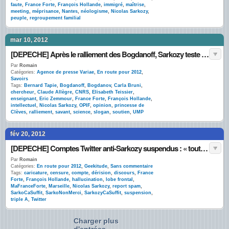
faute
,
France Forte
,
François Hollande
,
immigré
,
maîtrise
,
meeting
,
méprisance
,
Nantes
,
néologisme
,
Nicolas Sarkozy
,
peuple
,
regroupement familial
mar 10, 2012
[DEPECHE] Après le ralliement des Bogdanoff, Sarkozy teste « la science forte »
Par
Romain
Catégories:
Agence de presse Variae
,
En route pour 2012
,
Savoirs
Tags:
Bernard Tapie
,
Bogdanoff
,
Bogdanov
,
Carla Bruni
,
chercheur
,
Claude Allègre
,
CNRS
,
Elisabeth Teissier
,
enseignant
,
Eric Zemmour
,
France Forte
,
François Hollande
,
intellectuel
,
Nicolas Sarkozy
,
OPIF
,
opinion
,
princesse de
Clèves
,
ralliement
,
savant
,
science
,
slogan
,
soutien
,
UMP
fév 20, 2012
[DEPECHE] Comptes Twitter anti-Sarkozy suspendus : « tout va bien »
Par
Romain
Catégories:
En route pour 2012
,
Geekitude
,
Sans commentaire
Tags:
caricature
,
censure
,
compte
,
dérision
,
discours
,
France
Forte
,
François Hollande
,
hallucination
,
lobe frontal
,
MaFranceForte
,
Marseille
,
Nicolas Sarkozy
,
report spam
,
SarkoCaSuffit
,
SarkoNonMerci
,
SarkozyCaSuffit
,
suspension
,
triple A
,
Twitter
Charger plus