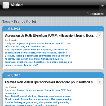
Variae
Recherche
Tags » France Fortei
mai 4, 2012
Agression de Ruth Elkrief par l’UMP : « Ils avaient trop lu Bourdieu »
Par
Romain
Catégories:
Agence de presse Variae
,
En route pour 2012
,
Les
médias m'ont tuer
,
Sans commentaire
Tags:
agression
,
atelier
,
BFM TV
,
Bourdieu
,
fabrication du
consentement
,
France Forte
,
François Hollande
,
Frédéric
Lefebvre
,
idéologie dominante
,
journaliste
,
médias
,
meeting
,
militants
,
Nicolas Sarkozy
,
Pierre Carles
,
Ruth Elkrief
,
séminaire
,
situationnisme
,
Sociologie
,
sociologie critique des
médias
,
système
,
Toulon
,
UMP
mai 1, 2012
Il y avait bien 200 000 personnes au Trocadéro pour soutenir Sarkozy
Par
Romain
Catégories:
Agence de presse Variae
,
En route pour 2012
,
Sans
commentaire
Tags:
200 000
,
calcul
,
chiffres
,
décompte
,
empilement
,
espace
,
fête du travail
,
France Forte
,
manifestants
,
Mediapart
,
meeting
,
Nicolas Sarkozy
,
organisation
,
pile
,
premier mai
,
pyramide
,
syndicats
,
Thierry Lajoie
,
Trocadéro
,
vrai travail