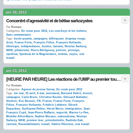
avr 30, 2012
Concentré d’agressivité et de bêtise sarkozystes
Par
Romain
Catégories:
En route pour 2012
,
Les cow-boys et les indiens
,
Sans commentaire
Tags:
boule puante
,
campagne
,
délinquant
,
drapeau rouge
,
droit
,
France Forte
,
François Fillon
,
François Hollande
,
Idéologie
,
indépendance
,
Justice
,
laxisme
,
Nicolas Sarkozy
,
NKM
,
pétainisme
,
Pierre Bérégovoy
,
policier
,
principe
,
syndicat
,
Syndicat de la Magistrature
,
victime
,
voyou
,
vrai
travail
avr 23, 2012
[HEURE PAR HEURE] Les réactions de l’UMP au premier tour sur Twitter
Par
Romain
Catégories:
Agence de presse Variae
,
En route pour 2012
Tags:
1er mai
,
22 avril
,
6 mai
,
assistanat
,
Bernard Debré
,
biscuit
,
campagne
,
Carla Bruni
,
Christine Boutin
,
Edouard Balladur
,
élection
,
Eric Besson
,
FN
,
France
,
France Forte
,
François
Fillon
,
François Hollande
,
Frédéric Lefebvre
,
Gérard
Depardieu
,
Guillaume Peltier
,
Hervé Morin
,
Immigration
,
Jean-
François Copé
,
Jean-Pierre Raffarin
,
majorité
,
Marine Le Pen
,
Michèle Alliot-Marie
,
Nadine Morano
,
nationalisme
,
Nicolas
Sarkozy
,
NKM
,
premier tour
,
présidentielle
,
Rachida Dati
,
racisme
,
Rassemblement
,
travail
,
Valérie Pécresse
,
vrai travail