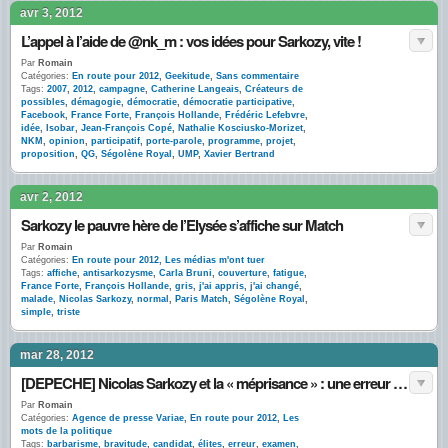
avr 3, 2012
L’appel à l’aide de @nk_m : vos idées pour Sarkozy, vite !
Par
Romain
Catégories:
En route pour 2012
,
Geekitude
,
Sans commentaire
Tags:
2007
,
2012
,
campagne
,
Catherine Langeais
,
Créateurs de
possibles
,
démagogie
,
démocratie
,
démocratie participative
,
Facebook
,
France Forte
,
François Hollande
,
Frédéric Lefebvre
,
idée
,
Isobar
,
Jean-François Copé
,
Nathalie Kosciusko-Morizet
,
NKM
,
opinion
,
participatif
,
porte-parole
,
programme
,
projet
,
proposition
,
QG
,
Ségolène Royal
,
UMP
,
Xavier Bertrand
avr 2, 2012
Sarkozy le pauvre hère de l’Elysée s’affiche sur Match
Par
Romain
Catégories:
En route pour 2012
,
Les médias m'ont tuer
Tags:
affiche
,
antisarkozysme
,
Carla Bruni
,
couverture
,
fatigue
,
France Forte
,
François Hollande
,
gris
,
j'ai appris
,
j'ai changé
,
malade
,
Nicolas Sarkozy
,
normal
,
Paris Match
,
Ségolène Royal
,
simple
,
triste
mar 28, 2012
[DEPECHE] Nicolas Sarkozy et la « méprisance » : une erreur pédagogique à destination des immigrés
Par
Romain
Catégories:
Agence de presse Variae
,
En route pour 2012
,
Les
mots de la politique
Tags:
barbarisme
,
bravitude
,
candidat
,
élites
,
erreur
,
examen
,