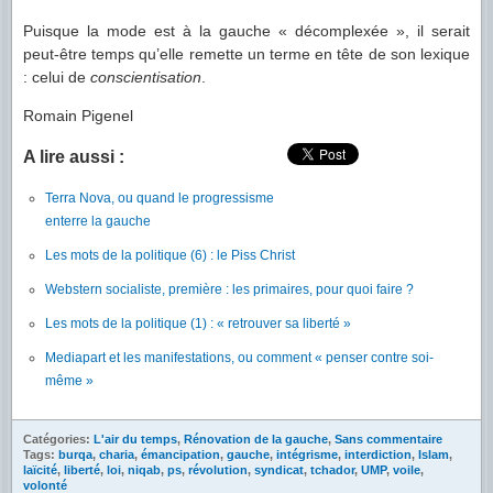
Puisque la mode est à la gauche « décomplexée », il serait
peut-être temps qu’elle remette un terme en tête de son lexique
: celui de
conscientisation
.
Romain Pigenel
A lire aussi :
Terra Nova, ou quand le progressisme
enterre la gauche
Les mots de la politique (6) : le Piss Christ
Webstern socialiste, première : les primaires, pour quoi faire ?
Les mots de la politique (1) : « retrouver sa liberté »
Mediapart et les manifestations, ou comment « penser contre soi-
même »
Catégories:
L'air du temps
,
Rénovation de la gauche
,
Sans commentaire
Tags:
burqa
,
charia
,
émancipation
,
gauche
,
intégrisme
,
interdiction
,
Islam
,
laïcité
,
liberté
,
loi
,
niqab
,
ps
,
révolution
,
syndicat
,
tchador
,
UMP
,
voile
,
volonté