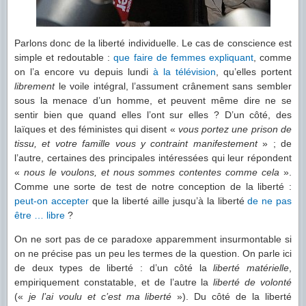
Parlons donc de la liberté individuelle. Le cas de conscience est
simple et redoutable :
que faire de
femmes
expliquant
, comme
on l’a encore vu depuis lundi
à la télévision
, qu’elles portent
librement
le voile intégral, l’assument crânement sans sembler
sous la menace d’un homme, et peuvent même dire ne se
sentir bien que quand elles l’ont sur elles ? D’un côté, des
laïques et des féministes qui disent «
vous portez une prison de
tissu, et votre famille vous y contraint manifestement
» ; de
l’autre, certaines des principales intéressées qui leur répondent
«
nous le voulons, et nous sommes contentes comme cela
».
Comme une sorte de test de notre conception de la liberté :
peut-on accepter
que la liberté aille jusqu’à la liberté
de ne pas
être … libre
?
On ne sort pas de ce paradoxe apparemment insurmontable si
on ne précise pas un peu les termes de la question. On parle ici
de deux types de liberté : d’un côté la
liberté matérielle
,
empiriquement constatable, et de l’autre la
liberté de volonté
(«
je l’ai voulu et c’est ma liberté
»). Du côté de la liberté