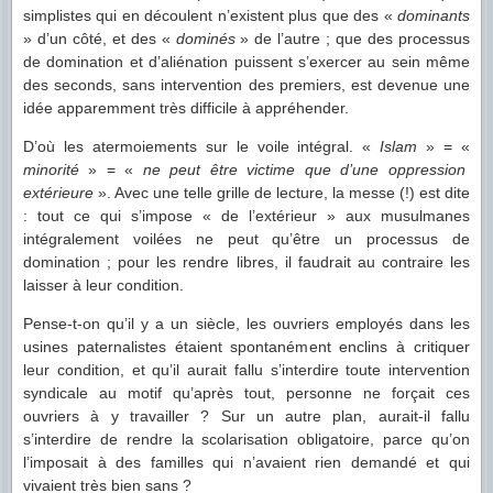
simplistes qui en découlent n’existent plus que des «
dominants
» d’un côté, et des «
dominés
» de l’autre ; que des processus
de domination et d’aliénation puissent s’exercer au sein même
des seconds, sans intervention des premiers, est devenue une
idée apparemment très difficile à appréhender.
D’où les atermoiements sur le voile intégral. «
Islam
» = «
minorité
» = «
ne peut être victime que d’une oppression
extérieure
». Avec une telle grille de lecture, la messe (!) est dite
: tout ce qui s’impose « de l’extérieur » aux musulmanes
intégralement voilées ne peut qu’être un processus de
domination ; pour les rendre libres, il faudrait au contraire les
laisser à leur condition.
Pense-t-on qu’il y a un siècle, les ouvriers employés dans les
usines paternalistes étaient spontanément enclins à critiquer
leur condition, et qu’il aurait fallu s’interdire toute intervention
syndicale au motif qu’après tout, personne ne forçait ces
ouvriers à y travailler ? Sur un autre plan, aurait-il fallu
s’interdire de rendre la scolarisation obligatoire, parce qu’on
l’imposait à des familles qui n’avaient rien demandé et qui
vivaient très bien sans ?