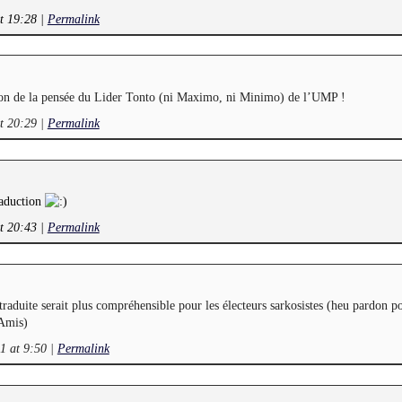
at 19:28
|
Permalink
ion de la pensée du Lider Tonto (ni Maximo, ni Minimo) de l’UMP !
at 20:29
|
Permalink
raduction
at 20:43
|
Permalink
 traduite serait plus compréhensible pour les électeurs sarkosistes (heu pardon p
 Amis)
11 at 9:50
|
Permalink