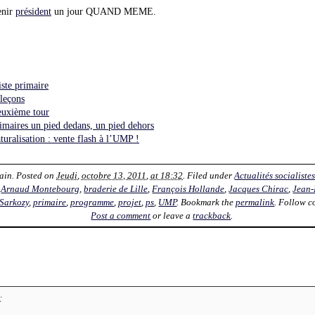
enir
président
un jour QUAND MEME.
iste primaire
 leçons
deuxième tour
rimaires un pied dedans, un pied dehors
turalisation : vente flash à l’UMP !
ain
. Posted on
Jeudi, octobre 13, 2011, at 18:32
. Filed under
Actualités socialiste
,
Arnaud Montebourg
,
braderie de Lille
,
François Hollande
,
Jacques Chirac
,
Jean-
 Sarkozy
,
primaire
,
programme
,
projet
,
ps
,
UMP
. Bookmark the
permalink
. Follow c
Post a comment
or leave a
trackback
.
: