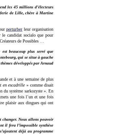
end les 45 millions d’électeurs
derie de Lille, chère à Martine
pour
perturber
leur organisation
 le candidat socialo que pour
 Créateurs de Possibles …
e est beaucoup plus serré que
ontebourg, qui se situe à gauche
les thèmes développés par Arnaud
lande et à une semaine de plus
t en escadrille
» comme disait
ion du système sarkozyste ». En
e mets une fois l’un et une fois
ire plaisir aux dingues qui ont
ut changer. Nous allons pouvoir
t il fera l’impossible synthèse
i s’ajoutent déjà au programme