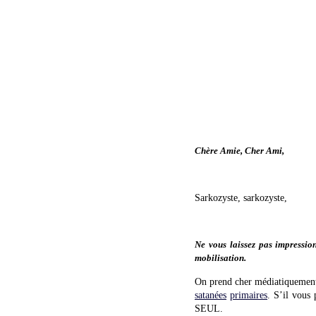
Chère Amie, Cher Ami,
Sarkozyste, sarkozyste,
Ne vous laissez pas impressio
mobilisation.
On prend cher médiatiquement,
satanées
primaires
. S’il vous
SEUL.