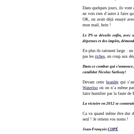
Dans quelques jours, ils vont 
ne vois rien d’autre à faire q
OK, on avait déjà essayé ave
mon mail, hein !
Le PS se dévoile enfin, avec u
dépenses et des impôts, démond
En plus ils ratissent large : 
pas les
riches
, un coup aux dé
Dans ce combat qui s’annonce, g
candidat Nicolas Sarkozy!
Devant cette
branlée
qui s’an
Waterloo
où on n’a même pas d
faire humilier par la faute de 
La victoire en 2012 se construi
Ca va quand même être dur de 
seul ! Je retiens vos noms !
Jean-François
COPÉ