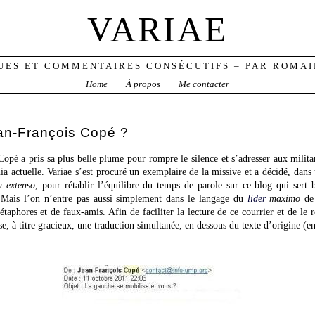
VARIAE
UES ET COMMENTAIRES CONSÉCUTIFS – PAR ROMAI
Home
À propos
Me contacter
ean-François Copé ?
opé a pris sa plus belle plume pour rompre le silence et s’adresser aux milita
a actuelle. Variae s’est procuré un exemplaire de la missive et a décidé, dans u
n extenso
, pour rétablir l’équilibre du temps de parole sur ce blog qui sert
. Mais l’on n’entre pas aussi simplement dans le langage du
lider
maximo
de 
étaphores et de faux-amis. Afin de faciliter la lecture de ce courrier et de le 
, à titre gracieux, une traduction simultanée, en dessous du texte d’origine (en