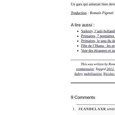
Un gars qui aimerait bien dev
Traduction
: Romain Pigenel.
A lire aussi :
Sarkozy, l’anti-holland
Primaires, 7 premières
Primaires, le sens du 
Fête de l’Huma : les p
Vote des étrangers et na
This was written by
Rom
commentaire
. Tagged
2012
Aubry
,
mobilisation
,
Nicolas
9 Comments
wrote
JEANDELAXR