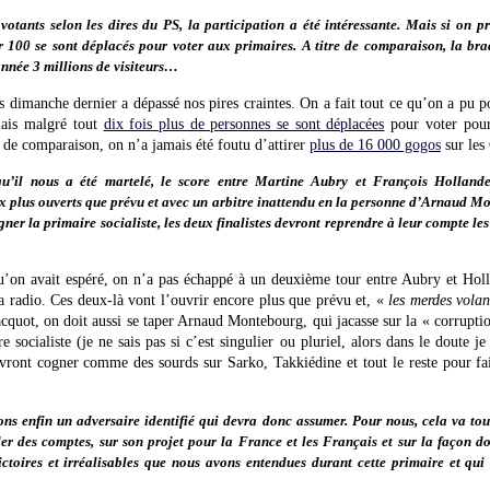
votants selon les dires du PS, la participation a été intéressante. Mais si on pr
sur 100 se sont déplacés pour voter aux primaires. A titre de comparaison, la bra
année 3 millions de visiteurs…
s dimanche dernier a dépassé nos pires craintes. On a fait tout ce qu’on a pu 
mais malgré tout
dix fois plus de personnes se sont déplacées
pour voter pour
 de comparaison, on n’a jamais été foutu d’attirer
plus de 16 000 gogos
sur les
qu’il nous a été martelé, le score entre Martine Aubry et François Holland
ux plus ouverts que prévu et avec un arbitre inattendu en la personne d’Arnaud M
gner la primaire socialiste, les deux finalistes devront reprendre à leur compte 
u’on avait espéré, on n’a pas échappé à un deuxième tour entre Aubry et Hol
la radio. Ces deux-là vont l’ouvrir encore plus que prévu et, «
les merdes volan
acquot, on doit aussi se taper Arnaud Montebourg, qui jacasse sur la « corrupt
ire socialiste (je ne sais pas si c’est singulier ou pluriel, alors dans le doute j
devront cogner comme des sourds sur Sarko, Takkiédine et tout le reste pour fa
ns enfin un adversaire identifié qui devra donc assumer. Pour nous, cela va to
r des comptes, sur son projet pour la France et les Français et sur la façon don
dictoires et irréalisables que nous avons entendues durant cette primaire et qu