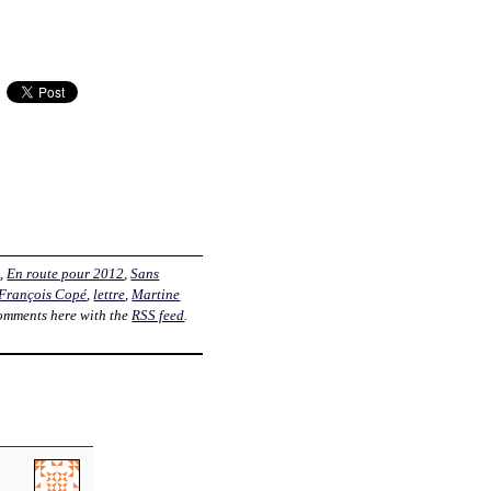
s
,
En route pour 2012
,
Sans
François Copé
,
lettre
,
Martine
omments here with the
RSS feed
.