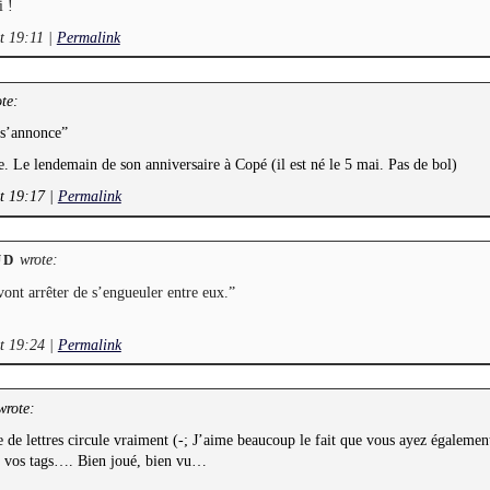
i !
t 19:11
|
Permalink
te:
 s’annonce”
. Le lendemain de son anniversaire à Copé (il est né le 5 mai. Pas de bol)
at 19:17
|
Permalink
wrote:
UD
vont arrêter de s’engueuler entre eux.”
at 19:24
|
Permalink
rote:
e de lettres circule vraiment (-; J’aime beaucoup le fait que vous ayez égalemen
i vos tags…. Bien joué, bien vu…