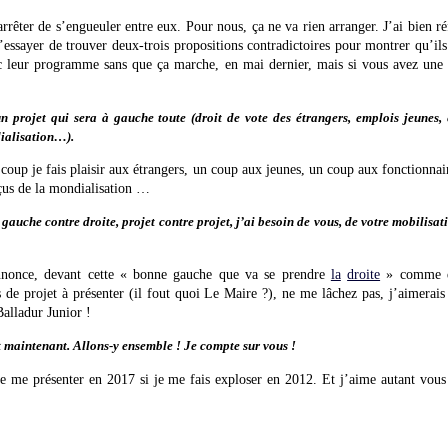
arrêter de s’engueuler entre eux. Pour nous, ça ne va rien arranger. J’ai bien ré
u’essayer de trouver deux-trois propositions contradictoires pour montrer qu’ils
c leur programme sans que ça marche, en mai dernier, mais si vous avez une 
n projet qui sera à gauche toute (droit de vote des étrangers, emplois jeunes,
ialisation…).
un coup je fais plaisir aux étrangers, un coup aux jeunes, un coup aux fonctionna
çus de la mondialisation …
auche contre droite, projet contre projet, j’ai besoin de vous, de votre mobilisati
nonce, devant cette « bonne gauche que va se prendre
la
droite
» comme d
e projet à présenter (il fout quoi Le Maire ?), ne me lâchez pas, j’aimerai
Balladur Junior !
t maintenant. Allons-y ensemble ! Je compte sur vous !
me présenter en 2017 si je me fais exploser en 2012. Et j’aime autant vous 