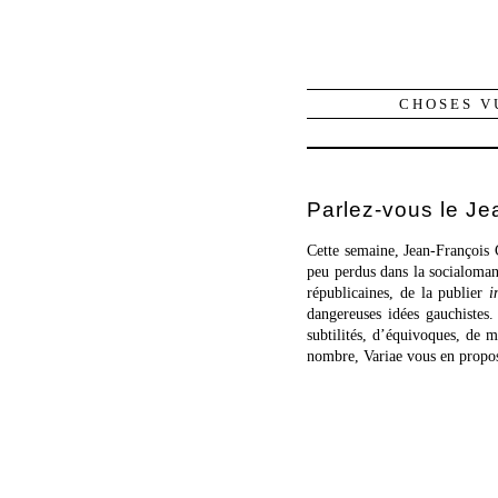
CHOSES V
Parlez-vous le J
Cette semaine, Jean-François C
peu perdus dans la socialomani
républicaines, de la publier
i
dangereuses idées gauchistes
subtilités, d’équivoques, de m
nombre, Variae vous en propose