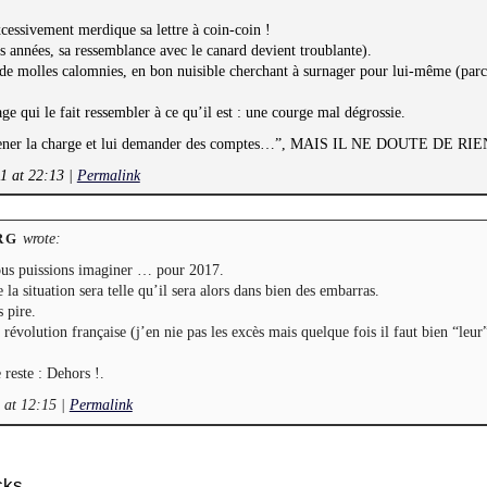
excessivement merdique sa lettre à coin-coin !
es années, sa ressemblance avec le canard devient troublante).
de molles calomnies, en bon nuisible cherchant à surnager pour lui-même (par
ge qui le fait ressembler à ce qu’il est : une courge mal dégrossie.
mener la charge et lui demander des comptes…”, MAIS IL NE DOUTE DE RIEN
11 at 22:13
|
Permalink
wrote:
RG
nous puissions imaginer … pour 2017.
la situation sera telle qu’il sera alors dans bien des embarras.
 pire.
a révolution française (j’en nie pas les excès mais quelque fois il faut bien “leur
 reste : Dehors !.
 at 12:15
|
Permalink
cks