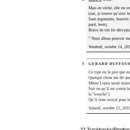
Mais en vérité, elle est 
(oui, je trouve qu’avec l
Sans arguments, bourrés 
parti, hein).
Bravo de ton fin décrypta
” Nous allons pouvoir 
Vendredi, octobre 14, 20
GERARD DUFFOU
Ce type est le pire que 
Quelque chose me dit que 
Même Lepen serait moins
Sait on qu’il est contre l
la “tronche”).
Qu’il reste avocat pour le
Samedi, octobre 15, 2011
22 Trackbacks/Pingba