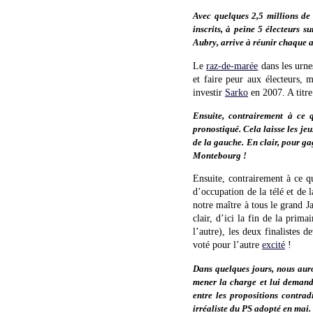
Avec quelques 2,5 millions de 
inscrits, à peine 5 électeurs 
Aubry, arrive à réunir chaque 
Le
raz-de-marée
dans les urne
et faire peur aux électeurs, 
investir
Sarko
en 2007. A titre
Ensuite, contrairement à ce 
pronostiqué. Cela laisse les je
de la gauche. En clair, pour ga
Montebourg !
Ensuite, contrairement à ce q
d’occupation de la télé et de 
notre maître à tous le grand J
clair, d’ici la fin de la prima
l’autre), les deux finalistes 
voté pour l’autre
excité
!
Dans quelques jours, nous auro
mener la charge et lui demande
entre les propositions contra
irréaliste du PS adopté en mai.