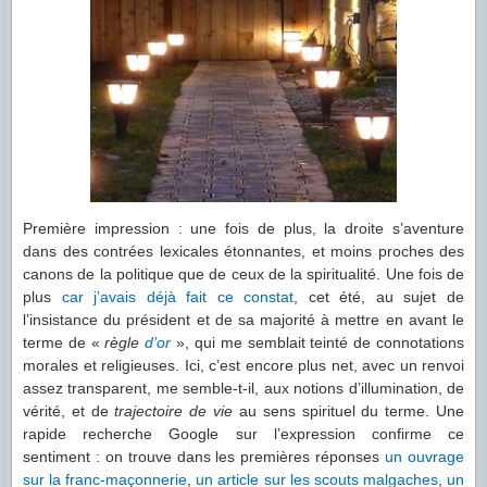
Première impression : une fois de plus, la droite s’aventure
dans des contrées lexicales étonnantes, et moins proches des
canons de la politique que de ceux de la spiritualité. Une fois de
plus
car j’avais déjà fait ce constat
, cet été, au sujet de
l’insistance du président et de sa majorité à mettre en avant le
terme de «
règle
d’or
», qui me semblait teinté de connotations
morales et religieuses. Ici, c’est encore plus net, avec un renvoi
assez transparent, me semble-t-il, aux notions d’illumination, de
vérité, et de
trajectoire de vie
au sens spirituel du terme. Une
rapide recherche Google sur l’expression confirme ce
sentiment : on trouve dans les premières réponses
un ouvrage
sur la franc-maçonnerie
,
un article sur les scouts malgaches
,
un