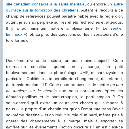
site canadien consacré à la santé mentale
, ou encore
un autre
ouvrage sur la formation des chrétiens
. Autant le recours à ce
champ de références pouvait paraître habile avec la règle d’or,
autant je suis ici perplexe sur les effets recherchés et attendus.
Il y a au minimum matière à plaisanterie («
Le sentier
lumineux
»), et, au pire, des questions sur les inspirateurs d’une
telle formule.
Deuxième niveau de lecture, un peu moins subjectif. Cette
expression constitue, quand on y songe, un petit
bouleversement dans la phraséologie UMP, et sarkozyste en
particulier. Oubliés les impératifs de changement, de réforme,
de transformation : J.F. Copé nous propose ici de mettre
un peu
de lumière sur le chemin
que nous parcourons. Après les
députés-godillots et le parti-croupion, le parti-lampion ? On
sous-entend qu’il existe un cours des choses qui s’impose à
nous – le propre d’un chemin est qu’on l’emprunte sans l’avoir
soi-même dessiné – et on réduit le rôle d’un parti, même plus à
opérer des changements à la marge, mais à
apporter sa
lumière
sur les événements (notion obscure s’il en est : est-ce