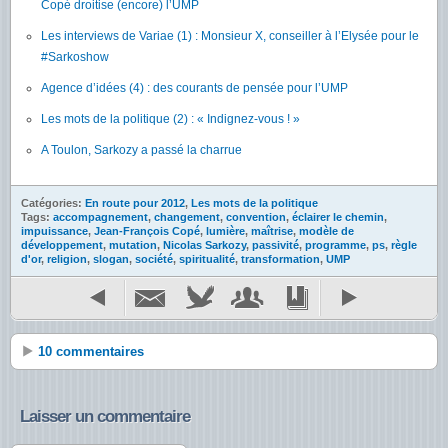
Copé droitise (encore) l’UMP
Les interviews de Variae (1) : Monsieur X, conseiller à l’Elysée pour le
#Sarkoshow
Agence d’idées (4) : des courants de pensée pour l’UMP
Les mots de la politique (2) : « Indignez-vous ! »
A Toulon, Sarkozy a passé la charrue
Catégories:
En route pour 2012
,
Les mots de la politique
Tags:
accompagnement
,
changement
,
convention
,
éclairer le chemin
,
impuissance
,
Jean-François Copé
,
lumière
,
maîtrise
,
modèle de
développement
,
mutation
,
Nicolas Sarkozy
,
passivité
,
programme
,
ps
,
règle
d'or
,
religion
,
slogan
,
société
,
spiritualité
,
transformation
,
UMP
10 commentaires
Laisser un commentaire