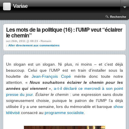
Variae
Recherche
Les mots de la politique (16) : l’UMP veut “éclairer
le chemin”
oct 26th, 2011 @ 08:23 › Romain
↓ Aller directement aux commentaires
Un slogan est un slogan. Ni plus, ni moins – et c’est déjà
beaucoup. Celui que l’UMP est en train d’installer sous la
houlette de
Jean-François Copé
mérite donc toute notre
attention. «
Nous souhaitons éclairer le chemin pour les
années qui viennent
»,
a-t-il déclaré ce mercredi à son point
presse du jour
.
Éclairer le chemin
: une expression sans doute
soigneusement choisie, puisque le patron de l’UMP l’a déjà
utilisée il y a une semaine, lors du mémorable et baroque
show
télévisé
consacré au
programme socialiste
.