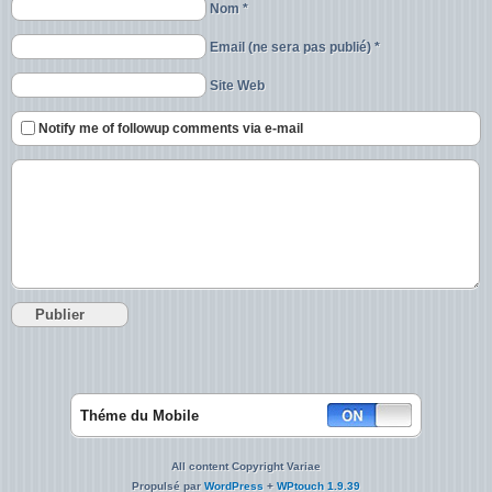
Nom *
Email (ne sera pas publié) *
Site Web
Notify me of followup comments via e-mail
Théme du Mobile
All content Copyright Variae
Propulsé par
WordPress
+
WPtouch 1.9.39