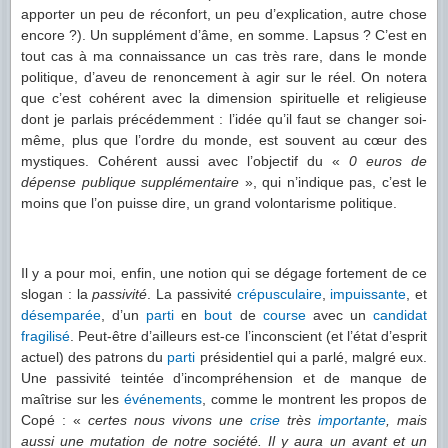
apporter un peu de réconfort, un peu d’explication, autre chose
encore ?). Un supplément d’âme, en somme. Lapsus ? C’est en
tout cas à ma connaissance un cas très rare, dans le monde
politique, d’aveu de renoncement à agir sur le réel. On notera
que c’est cohérent avec la dimension spirituelle et religieuse
dont je parlais précédemment : l’idée qu’il faut se changer soi-
même, plus que l’ordre du monde, est souvent au cœur des
mystiques. Cohérent aussi avec l’objectif du «
0 euros de
dépense publique supplémentaire
», qui n’indique pas, c’est le
moins que l’on puisse dire, un grand volontarisme politique.
Il y a pour moi, enfin, une notion qui se dégage fortement de ce
slogan : la
passivité
. La passivité
crépusculaire
,
impuissante
, et
désemparée
, d’un
parti
en
bout
de
course
avec un
candidat
fragilisé
. Peut-être d’ailleurs est-ce l’inconscient (et l’état d’esprit
actuel) des patrons du
parti
présidentiel qui a parlé, malgré eux.
Une passivité teintée d’incompréhension et de manque de
maîtrise sur les
événements
, comme le montrent les propos de
Copé : «
certes nous vivons une
crise
très
importante
, mais
aussi une mutation de notre société. Il y aura un avant et un