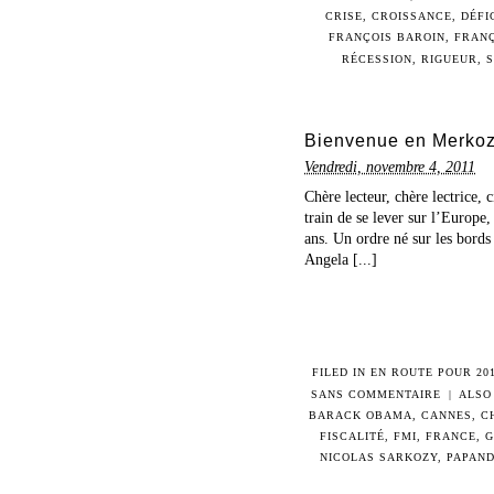
CRISE
,
CROISSANCE
,
DÉFI
FRANÇOIS BAROIN
,
FRANÇ
RÉCESSION
,
RIGUEUR
,
Bienvenue en Merkoz
Vendredi, novembre 4, 2011
Chère lecteur, chère lectrice,
train de se lever sur l’Europe,
ans. Un ordre né sur les bords
Angela [...]
FILED IN
EN ROUTE POUR 20
SANS COMMENTAIRE
|
ALSO
BARACK OBAMA
,
CANNES
,
C
FISCALITÉ
,
FMI
,
FRANCE
,
G
NICOLAS SARKOZY
,
PAPAN