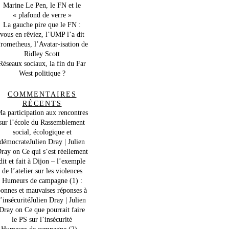
Marine Le Pen, le FN et le
« plafond de verre »
La gauche pire que le FN :
vous en rêviez, l’UMP l’a dit
rometheus, l’Avatar-isation de
Ridley Scott
Réseaux sociaux, la fin du Far
West politique ?
COMMENTAIRES
RÉCENTS
a participation aux rencontres
sur l’école du Rassemblement
social, écologique et
démocrateJulien Dray | Julien
ray
on
Ce qui s’est réellement
dit et fait à Dijon – l’exemple
de l’atelier sur les violences
Humeurs de campagne (1) :
onnes et mauvaises réponses à
l’insécuritéJulien Dray | Julien
Dray
on
Ce que pourrait faire
le PS sur l’insécurité
Humeurs de campagne (2) –