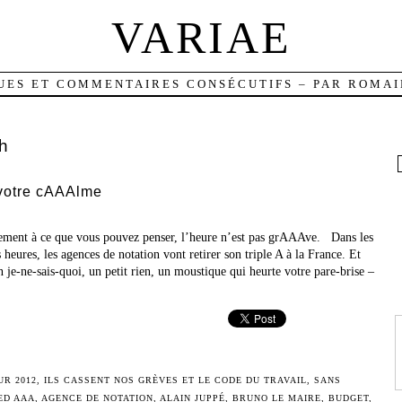
VARIAE
UES ET COMMENTAIRES CONSÉCUTIFS – PAR ROMAI
ch
votre cAAAlme
ement à ce que vous pouvez penser, l’heure n’est pas grAAAve. Dans les
 heures, les agences de notation vont retirer son triple A à la France. Et
n je-ne-sais-quoi, un petit rien, un moustique qui heurte votre pare-brise –
UR 2012
,
ILS CASSENT NOS GRÈVES ET LE CODE DU TRAVAIL
,
SANS
ED
AAA
,
AGENCE DE NOTATION
,
ALAIN JUPPÉ
,
BRUNO LE MAIRE
,
BUDGET
,