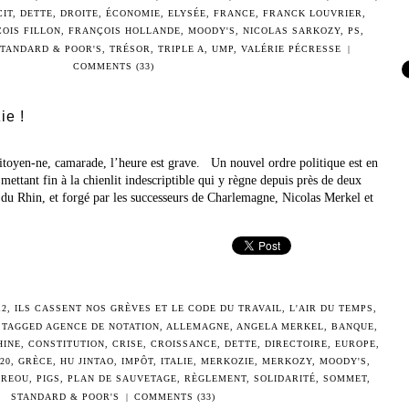
CIT
,
DETTE
,
DROITE
,
ÉCONOMIE
,
ELYSÉE
,
FRANCE
,
FRANCK LOUVRIER
,
OIS FILLON
,
FRANÇOIS HOLLANDE
,
MOODY'S
,
NICOLAS SARKOZY
,
PS
,
STANDARD & POOR'S
,
TRÉSOR
,
TRIPLE A
,
UMP
,
VALÉRIE PÉCRESSE
|
COMMENTS (33)
ie !
 citoyen-ne, camarade, l’heure est grave. Un nouvel ordre politique est en
 mettant fin à la chienlit indescriptible qui y règne depuis près de deux
 du Rhin, et forgé par les successeurs de Charlemagne, Nicolas Merkel et
12
,
ILS CASSENT NOS GRÈVES ET LE CODE DU TRAVAIL
,
L'AIR DU TEMPS
,
 TAGGED
AGENCE DE NOTATION
,
ALLEMAGNE
,
ANGELA MERKEL
,
BANQUE
,
HINE
,
CONSTITUTION
,
CRISE
,
CROISSANCE
,
DETTE
,
DIRECTOIRE
,
EUROPE
,
20
,
GRÈCE
,
HU JINTAO
,
IMPÔT
,
ITALIE
,
MERKOZIE
,
MERKOZY
,
MOODY'S
,
DREOU
,
PIGS
,
PLAN DE SAUVETAGE
,
RÈGLEMENT
,
SOLIDARITÉ
,
SOMMET
,
STANDARD & POOR'S
|
COMMENTS (33)