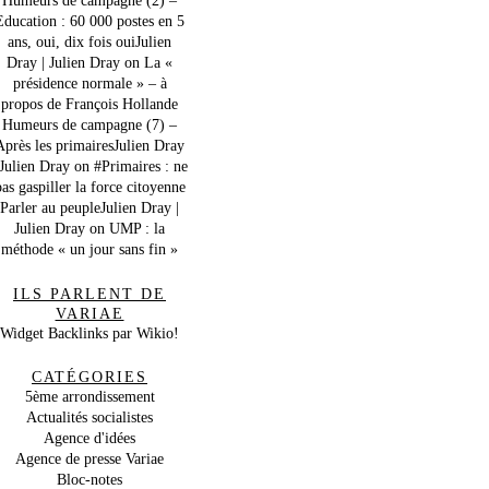
Education : 60 000 postes en 5
ans, oui, dix fois ouiJulien
Dray | Julien Dray
on
La «
présidence normale » – à
propos de François Hollande
Humeurs de campagne (7) –
Après les primairesJulien Dray
 Julien Dray
on
#Primaires : ne
as gaspiller la force citoyenne
Parler au peupleJulien Dray |
Julien Dray
on
UMP : la
méthode « un jour sans fin »
ILS PARLENT DE
VARIAE
Widget Backlinks par Wikio!
CATÉGORIES
5ème arrondissement
Actualités socialistes
Agence d'idées
Agence de presse Variae
Bloc-notes