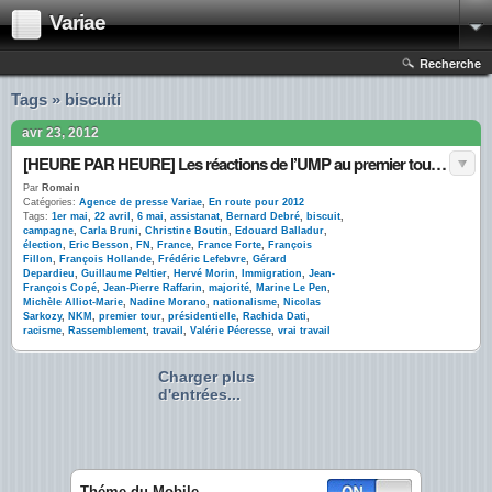
Variae
Recherche
Tags » biscuiti
avr 23, 2012
[HEURE PAR HEURE] Les réactions de l’UMP au premier tour sur Twitter
Par
Romain
Catégories:
Agence de presse Variae
,
En route pour 2012
Tags:
1er mai
,
22 avril
,
6 mai
,
assistanat
,
Bernard Debré
,
biscuit
,
campagne
,
Carla Bruni
,
Christine Boutin
,
Edouard Balladur
,
élection
,
Eric Besson
,
FN
,
France
,
France Forte
,
François
Fillon
,
François Hollande
,
Frédéric Lefebvre
,
Gérard
Depardieu
,
Guillaume Peltier
,
Hervé Morin
,
Immigration
,
Jean-
François Copé
,
Jean-Pierre Raffarin
,
majorité
,
Marine Le Pen
,
Michèle Alliot-Marie
,
Nadine Morano
,
nationalisme
,
Nicolas
Sarkozy
,
NKM
,
premier tour
,
présidentielle
,
Rachida Dati
,
racisme
,
Rassemblement
,
travail
,
Valérie Pécresse
,
vrai travail
Charger plus
d'entrées...
Théme du Mobile