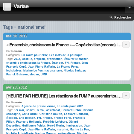
Variae
Recherche
Tags » nationalismei
mai 10, 2012
« Ensemble, choisissons la France » – Copé droitise (encore) l’UMP
Par
Romain
Catégories:
En route pour 2012
,
Les mots de la politique
Tags:
2012
,
Bastille
,
drapeau
,
droitisation
,
éclairer le chemin
,
ensemble choisissons la France
,
étranger
,
FN
,
France
,
Jean-
François Copé
,
Jean-Pierre Raffarin
,
La France Forte
,
législatives
,
Marine Le Pen
,
nationalisme
,
Nicolas Sarkozy
,
Patrick Buisson
,
slogan
,
UMP
avr 23, 2012
[HEURE PAR HEURE] Les réactions de l’UMP au premier tour sur Twitter
Par
Romain
Catégories:
Agence de presse Variae
,
En route pour 2012
Tags:
1er mai
,
22 avril
,
6 mai
,
assistanat
,
Bernard Debré
,
biscuit
,
campagne
,
Carla Bruni
,
Christine Boutin
,
Edouard Balladur
,
élection
,
Eric Besson
,
FN
,
France
,
France Forte
,
François
Fillon
,
François Hollande
,
Frédéric Lefebvre
,
Gérard
Depardieu
,
Guillaume Peltier
,
Hervé Morin
,
Immigration
,
Jean-
François Copé
,
Jean-Pierre Raffarin
,
majorité
,
Marine Le Pen
,
Michèle Alliot-Marie
,
Nadine Morano
,
nationalisme
,
Nicolas