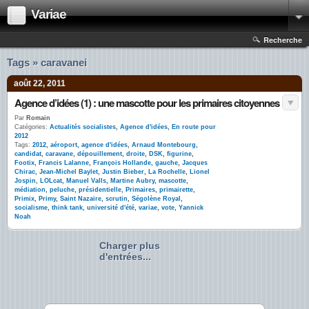
Variae
Recherche
Tags » caravanei
août 22, 2011
Agence d’idées (1) : une mascotte pour les primaires citoyennes
Par
Romain
Catégories:
Actualités socialistes
,
Agence d'idées
,
En route pour
2012
Tags:
2012
,
aéroport
,
agence d'idées
,
Arnaud Montebourg
,
candidat
,
caravane
,
dépouillement
,
droite
,
DSK
,
figurine
,
Footix
,
Francis Lalanne
,
François Hollande
,
gauche
,
Jacques
Chirac
,
Jean-Michel Baylet
,
Justin Bieber
,
La Rochelle
,
Lionel
Jospin
,
LOLcat
,
Manuel Valls
,
Martine Aubry
,
mascotte
,
médiation
,
peluche
,
présidentielle
,
Primaires
,
primairette
,
Primix
,
Primy
,
Saint Nazaire
,
scrutin
,
Ségolène Royal
,
socialisme
,
think tank
,
université d'été
,
variae
,
vote
,
Yannick
Noah
Charger plus
d'entrées...