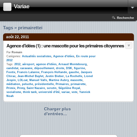
Variae
Recherche
Tags » primairettei
août 22, 2011
Agence d’idées (1) : une mascotte pour les primaires citoyennes
Par
Romain
Catégories:
Actualités socialistes
,
Agence d'idées
,
En route pour
2012
Tags:
2012
,
aéroport
,
agence d'idées
,
Arnaud Montebourg
,
candidat
,
caravane
,
dépouillement
,
droite
,
DSK
,
figurine
,
Footix
,
Francis Lalanne
,
François Hollande
,
gauche
,
Jacques
Chirac
,
Jean-Michel Baylet
,
Justin Bieber
,
La Rochelle
,
Lionel
Jospin
,
LOLcat
,
Manuel Valls
,
Martine Aubry
,
mascotte
,
médiation
,
peluche
,
présidentielle
,
Primaires
,
primairette
,
Primix
,
Primy
,
Saint Nazaire
,
scrutin
,
Ségolène Royal
,
socialisme
,
think tank
,
université d'été
,
variae
,
vote
,
Yannick
Noah
Charger plus
d'entrées...