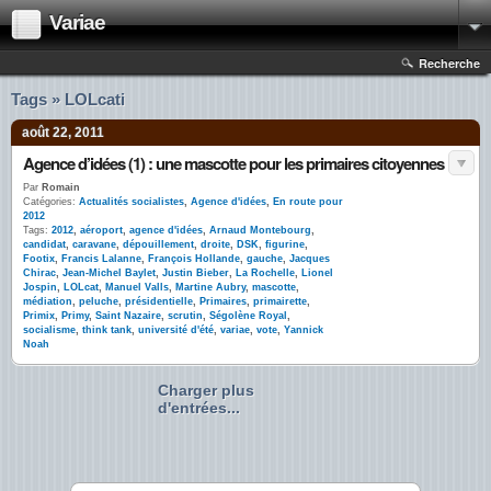
Variae
Recherche
Tags » LOLcati
août 22, 2011
Agence d’idées (1) : une mascotte pour les primaires citoyennes
Par
Romain
Catégories:
Actualités socialistes
,
Agence d'idées
,
En route pour
2012
Tags:
2012
,
aéroport
,
agence d'idées
,
Arnaud Montebourg
,
candidat
,
caravane
,
dépouillement
,
droite
,
DSK
,
figurine
,
Footix
,
Francis Lalanne
,
François Hollande
,
gauche
,
Jacques
Chirac
,
Jean-Michel Baylet
,
Justin Bieber
,
La Rochelle
,
Lionel
Jospin
,
LOLcat
,
Manuel Valls
,
Martine Aubry
,
mascotte
,
médiation
,
peluche
,
présidentielle
,
Primaires
,
primairette
,
Primix
,
Primy
,
Saint Nazaire
,
scrutin
,
Ségolène Royal
,
socialisme
,
think tank
,
université d'été
,
variae
,
vote
,
Yannick
Noah
Charger plus
d'entrées...